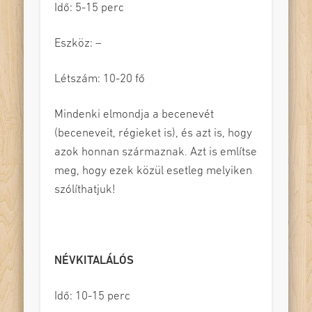
Idő: 5-15 perc
Eszköz: –
Létszám: 10-20 fő
Mindenki elmondja a becenevét
(beceneveit, régieket is), és azt is, hogy
azok honnan származnak. Azt is említse
meg, hogy ezek közül esetleg melyiken
szólíthatjuk!
NÉVKITALÁLÓS
Idő: 10-15 perc