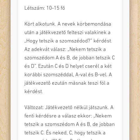
Létszám: 10-15 fő
Kört alkotunk. A nevek körbemondása
után a játékvezető felteszi valakinek a
„Hogy tetszik a szomszédod?” kérdést.
Az adekvát válasz: „Nekem tetszik a
szomszédom A és B, de jobban tetszik C
és D”. Ezután C és D helyet cserél a két
korábbi szomszéddal, A-val és B-vel. A
játékvezető ezután másnak teszi föl a
kérdést.
Változat: Játékvezető nélkül játszunk. A
fenti kérdésre a válasz ekkor: „Nekem
tetszik a szomszédom A és B, de jobban
tetszik C. És neked, C, hogy tetszik a