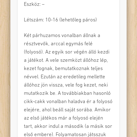
Eszköz: –
Létszám: 10-16 (lehetőleg páros)
Két párhuzamos vonalban állnak a
résztvevők, arccal egymás felé
(folyosó). Az egyik sor végén álló kezdi
a játékot. A vele szemközt állóhoz lép,
kezet fognak, bemutatkoznak teljes
névvel. Ezután az eredetileg mellette
állóhoz jön vissza, vele fog kezet, neki
mutatkozik be. A továbbiakban hasonló
cikk-cakk vonalban haladva ér a folyosó
elejére, ahol beáll saját sorába. Amikor
az első játékos már a folyosó elején
tart, akkor indul a második (a másik sor
első embere). Folyamatosan játsszuk