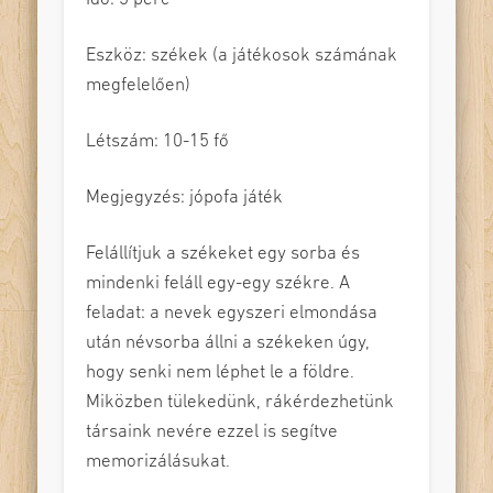
Eszköz: székek (a játékosok számának
megfelelően)
Létszám: 10-15 fő
Megjegyzés: jópofa játék
Felállítjuk a székeket egy sorba és
mindenki feláll egy-egy székre. A
feladat: a nevek egyszeri elmondása
után névsorba állni a székeken úgy,
hogy senki nem léphet le a földre.
Miközben tülekedünk, rákérdezhetünk
társaink nevére ezzel is segítve
memorizálásukat.