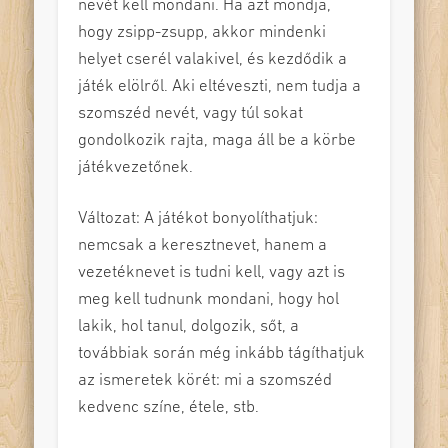
nevét kell mondani. Ha azt mondja,
hogy zsipp-zsupp, akkor mindenki
helyet cserél valakivel, és kezdődik a
játék elölről. Aki eltéveszti, nem tudja a
szomszéd nevét, vagy túl sokat
gondolkozik rajta, maga áll be a körbe
játékvezetőnek.
Változat: A játékot bonyolíthatjuk:
nemcsak a keresztnevet, hanem a
vezetéknevet is tudni kell, vagy azt is
meg kell tudnunk mondani, hogy hol
lakik, hol tanul, dolgozik, sőt, a
továbbiak során még inkább tágíthatjuk
az ismeretek körét: mi a szomszéd
kedvenc színe, étele, stb.