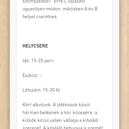
szomszédod?” Erre C válaszol
ugyanilyen módon, miközben A és B
helyet cserélnek.
HELYCSERE
Idő: 15-20 perc
Eszköz: –
Létszám: 15-30 fő
Kört alkotunk. A játékosok közül
hárman belépnek a kör közepére, a
külsők közül valaki vállalja a kitaláló
szerepét. A kitaláló behunyja a szemét,