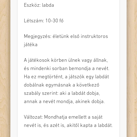
Eszköz: labda
Létszám: 10-30 fő
Megjegyzés: életünk első instruktoros
játéka
A játékosok körben ülnek vagy állnak,
és mindenki sorban bemondja a nevét.
Ha ez megtörtént, a játszók egy labdát
dobálnak egymásnak a következő
szabály szerint: aki a labdát dobja,
annak a nevét mondja, akinek dobja.
Változat: Mondhatja emellett a saját
nevét is, és azét is, akitől kapta a labdát.