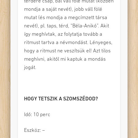
térdére csap, bal váll fölé mutat (közben
mondja a saját nevét), jobb váll fölé
mutat (és mondja a megcímzett társa
nevét), pl. taps, térd, “Béla-Anikó”. Akit
így meghívtak, az folytatja tovább a
ritmust tartva a névmondást. Lényeges,
hogy a ritmust ne veszítsük el! Azt tilos
meghívni, akitől mi kaptuk a mondás
jogát.
HOGY TETSZIK A SZOMSZÉDOD?
Idő: 10 perc
Eszköz: –