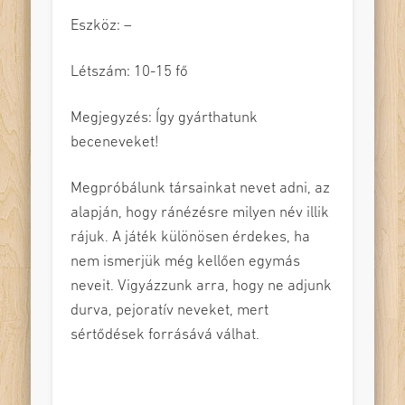
Eszköz: –
Létszám: 10-15 fő
Megjegyzés: Így gyárthatunk
beceneveket!
Megpróbálunk társainkat nevet adni, az
alapján, hogy ránézésre milyen név illik
rájuk. A játék különösen érdekes, ha
nem ismerjük még kellően egymás
neveit. Vigyázzunk arra, hogy ne adjunk
durva, pejoratív neveket, mert
sértődések forrásává válhat.