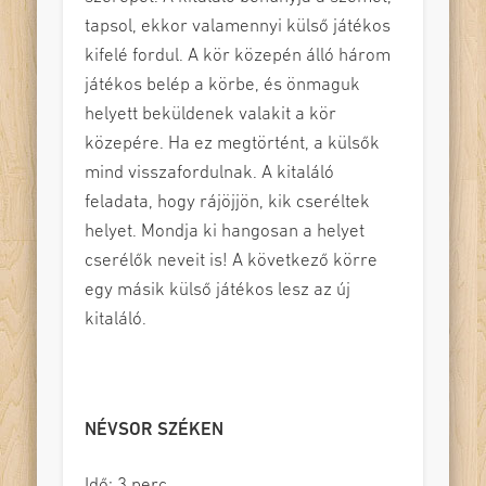
tapsol, ekkor valamennyi külső játékos
kifelé fordul. A kör közepén álló három
játékos belép a körbe, és önmaguk
helyett beküldenek valakit a kör
közepére. Ha ez megtörtént, a külsők
mind visszafordulnak. A kitaláló
feladata, hogy rájöjjön, kik cseréltek
helyet. Mondja ki hangosan a helyet
cserélők neveit is! A következő körre
egy másik külső játékos lesz az új
kitaláló.
NÉVSOR SZÉKEN
Idő: 3 perc