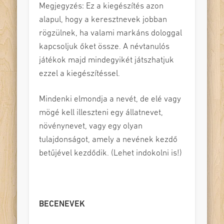
Megjegyzés: Ez a kiegészítés azon
alapul, hogy a keresztnevek jobban
rögzülnek, ha valami markáns dologgal
kapcsoljuk őket össze. A névtanulós
játékok majd mindegyikét játszhatjuk
ezzel a kiegészítéssel.
Mindenki elmondja a nevét, de elé vagy
mögé kell illeszteni egy állatnevet,
növénynevet, vagy egy olyan
tulajdonságot, amely a nevének kezdő
betűjével kezdődik. (Lehet indokolni is!)
BECENEVEK