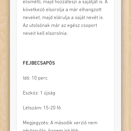
elismétli, majd hozzáteszi a sajátját is. A
következő elsorolja a már elhangzott
neveket, majd elárulja a saját nevét is.
Az utolsónak már az egész csoport
neveit kell elsorolnia.
FEJBECSAPÓS
Idő: 10 perc
Eszköz: 1 újság
Létszám: 15-20 fő
Megjegyzés: A második verzió nem
névtanulós, hanem inkább