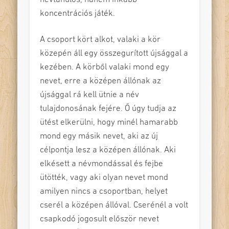
koncentrációs játék.
A csoport kört alkot, valaki a kör
közepén áll egy összegurított újsággal a
kezében. A körből valaki mond egy
nevet, erre a középen állónak az
újsággal rá kell ütnie a név
tulajdonosának fejére. Ő úgy tudja az
ütést elkerülni, hogy minél hamarabb
mond egy másik nevet, aki az új
célpontja lesz a középen állónak. Aki
elkésett a névmondással és fejbe
ütötték, vagy aki olyan nevet mond
amilyen nincs a csoportban, helyet
cserél a középen állóval. Cserénél a volt
csapkodó jogosult először nevet