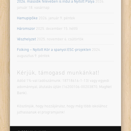
2026. második félévében is indul a Nyitott Pálya
2026.
január 18. vasárnap
Hamupipőke
2026. január 9. péntek
Háromszor
2025. december 15. hétfő
Vészhelyzet
2025. november 6. csütörtök
Folking – Nyitott Kör a spanyol ESC-projekten
2024.
augusztus 9. péntek
Kérjük, támogasd munkánkat!
Adód 1%-val (adószámunk: 18718616-1-13) vagy egyedi
adománnyal, átutalás újtán (16200106-00203870, MagNet
Bank).
Köszönjük, hogy hozzájárulsz, hogy még több iskolához
juthassanak el programjaink!