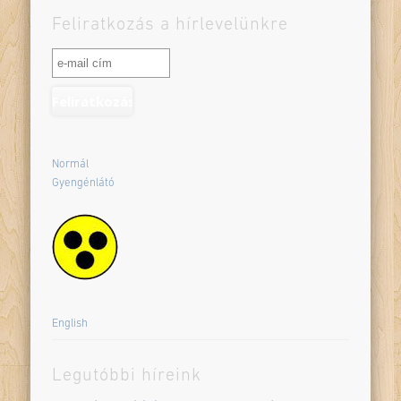
Feliratkozás a hírlevelünkre
Normál
Gyengénlátó
English
Legutóbbi híreink