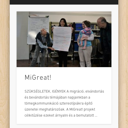
MiGreat!
SZÜKSÉGLETEK, IGÉNYEK A migráció, elvándorlás
és bevándorlás témájában napjainkban a
tömegkommunikáció sztereotípiákra építő
üzenetei meghatározóak. A MiGreat! projekt
célkitűzése ezeket árnyalni és a bemutatott …