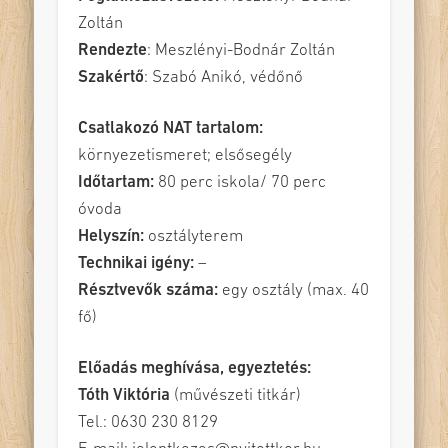
Zoltán
Rendezte
:
Meszlényi-Bodnár Zoltán
Szakértő
:
Szabó Anikó, védőnő
Csatlakozó NAT tartalom:
környezetismeret; elsősegély
Időtartam:
80 perc iskola/ 70 perc
óvoda
Helyszín:
osztályterem
Technikai igény:
–
Résztvevők száma:
egy osztály (max. 40
fő)
Előadás meghívása, egyeztetés:
Tóth Viktória
(művészeti titkár)
Tel.: 0630 230 8129