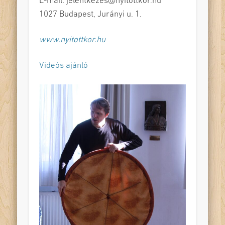
E-mail: jelentkezes@nyitottkor.hu
1027 Budapest, Jurányi u. 1.
www.nyitottkor.hu
Videós ajánló