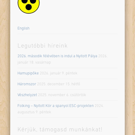
English
Legutóbbi híreink
2026. második félévében is indul a Nyitott Pálya
2026.
január 18. vasárnap
Hamupipőke
2026. január 9. péntek
Háromszor
2025. december 15. hétfő
Vészhelyzet
2025. november 6. csütörtök
Folking – Nyitott Kör a spanyol ESC-projekten
2024.
augusztus 9. péntek
Kérjük, támogasd munkánkat!