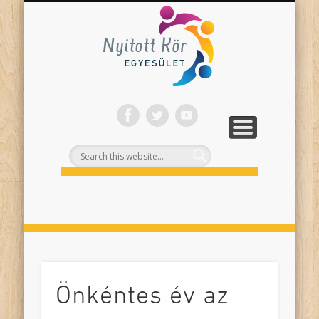
ONLINE PROGRAMJAINK
SZÍNHÁZI NEVELÉS
FELNŐTTEKNEK
PROJEKTEK
TÁMOGASS!
RÓLUNK
Nyitott
Kör
Önkéntes év az