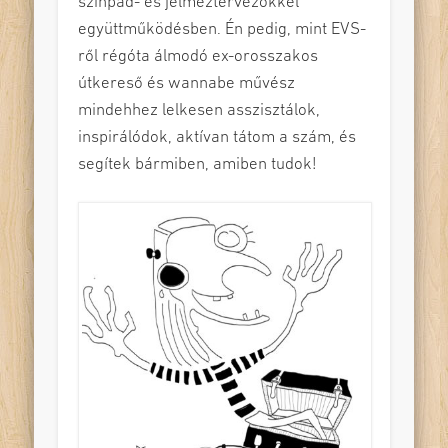
színpad- és jelmeztervezőkkel
együttműködésben. Én pedig, mint EVS-
ről régóta álmodó ex-orosszakos
útkereső és wannabe művész
mindehhez lelkesen asszisztálok,
inspirálódok, aktívan tátom a szám, és
segítek bármiben, amiben tudok!