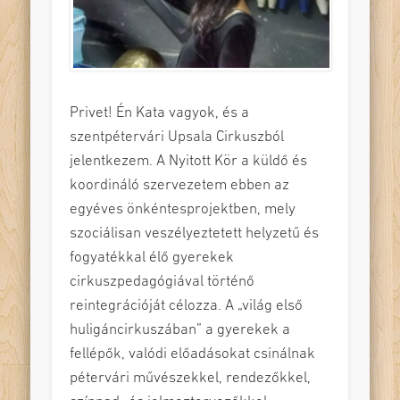
Privet! Én Kata vagyok, és a
szentpétervári Upsala Cirkuszból
jelentkezem. A Nyitott Kör a küldő és
koordináló szervezetem ebben az
egyéves önkéntesprojektben, mely
szociálisan veszélyeztetett helyzetű és
fogyatékkal élő gyerekek
cirkuszpedagógiával történő
reintegrációját célozza. A „világ első
huligáncirkuszában” a gyerekek a
fellépők, valódi előadásokat csinálnak
pétervári művészekkel, rendezőkkel,