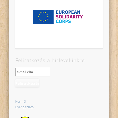
Feliratkozás a hírlevelünkre
Normál
Gyengénlátó