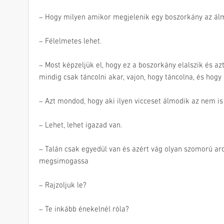
– Hogy milyen amikor megjelenik egy boszorkány az á
– Félelmetes lehet.
– Most képzeljük el, hogy ez a boszorkány elalszik és az
mindig csak táncolni akar, vajon, hogy táncolna, és hogy
– Azt mondod, hogy aki ilyen vicceset álmodik az nem is
– Lehet, lehet igazad van.
– Talán csak egyedül van és azért vág olyan szomorú arco
megsimogassa
– Rajzoljuk le?
– Te inkább énekelnél róla?