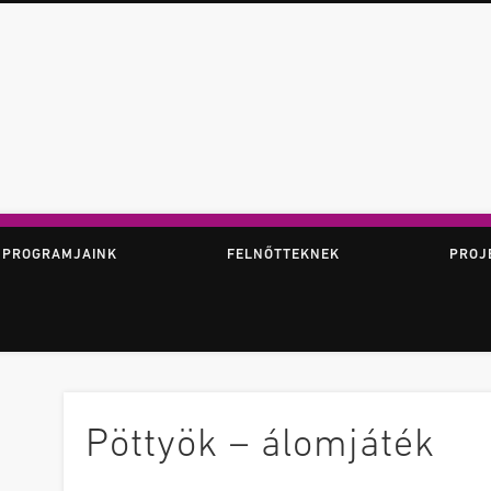
ör
 PROGRAMJAINK
FELNŐTTEKNEK
PROJ
Pöttyök – álomjáték