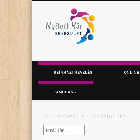
Nyitott K
Facebook
Twitter
Vimeo
Játék. Színház. Felfedezés.
SZÍNHÁZI NEVELÉS
ONLINE
TÁMOGASS!
Feliratkozás a hírlevelünkre