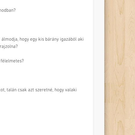
lmodban?
t álmodja, hogy egy kis bárány igazából aki
 rajzolna?
 félelmetes?
t, talán csak azt szeretné, hogy valaki