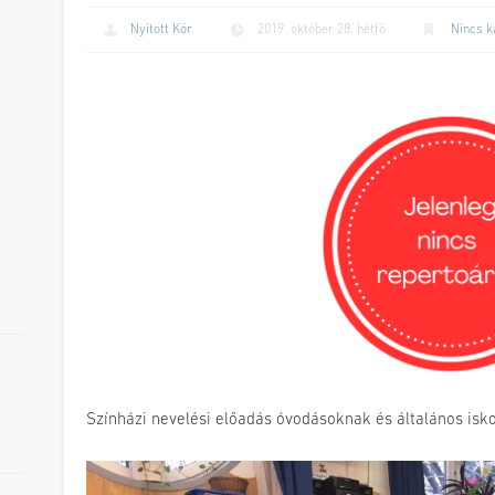
Nyitott Kör
2019. október 28. hétfő
Nincs k
Színházi nevelési előadás óvodásoknak és általános isk