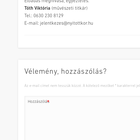
Előadás meghívása, egyeztetés:
Tóth Viktória
(művészeti titkár)
Tel.: 0630 230 8129
E-mail: jelentkezes@nyitottkor.hu
Vélemény, hozzászólás?
Az e-mail címet nem tesszük közzé.
A kötelező mezőket
*
karakterrel jel
Hozzászólás
*