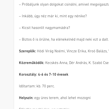
– Próbáljunk olyan dolgokat csinálni, amivel megvigaszt
– Inkább, úgy néz már ki, mint egy nénike?
– Kicsit hasonlít nagymamádra?
– Biztos ő is örülne, ha elénekelnéd majd neki ezt a dalt.
Szereplők:
Hódi Virág Noémi, Vincze Erika, Kroó Balázs,
Közreműködők:
Kecskés Anna, Dér András, K. Szabó Csen
Korosztály: 4-6 és 7-10 évesek
Időtartam: kb. 70 perc.
Helyszín:
egy üres terem, ahol lehet mozogni