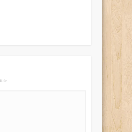
öltük