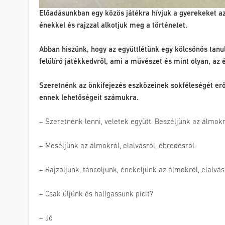
Előadásunkban egy közös játékra hívjuk a gyerekeket a
énekkel és rajzzal alkotjuk meg a történetet.
Abban hiszünk, hogy az együttlétünk egy kölcsönös tanul
felülíró játékkedvről, ami a művészet és mint olyan, az é
Szeretnénk az önkifejezés eszközeinek sokféleségét erős
ennek lehetőségeit számukra.
– Szeretnénk lenni, veletek együtt. Beszéljünk az álmokró
– Meséljünk az álmokról, elalvásról, ébredésről.
– Rajzoljunk, táncoljunk, énekeljünk az álmokról, elalvás
– Csak üljünk és hallgassunk picit?
– Jó