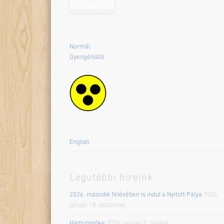
Normál
Gyengénlátó
English
Legutóbbi híreink
2026. második félévében is indul a Nyitott Pálya
2026.
január 18. vasárnap
Hamupipőke
2026. január 9. péntek