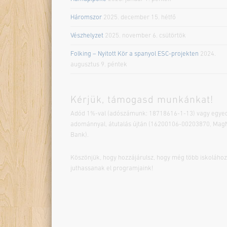
Háromszor
2025. december 15. hétfő
Vészhelyzet
2025. november 6. csütörtök
Folking – Nyitott Kör a spanyol ESC-projekten
2024.
augusztus 9. péntek
Kérjük, támogasd munkánkat!
Adód 1%-val (adószámunk: 18718616-1-13) vagy egyed
adománnyal, átutalás újtán (16200106-00203870, Mag
Bank).
Köszönjük, hogy hozzájárulsz, hogy még több iskolához
juthassanak el programjaink!