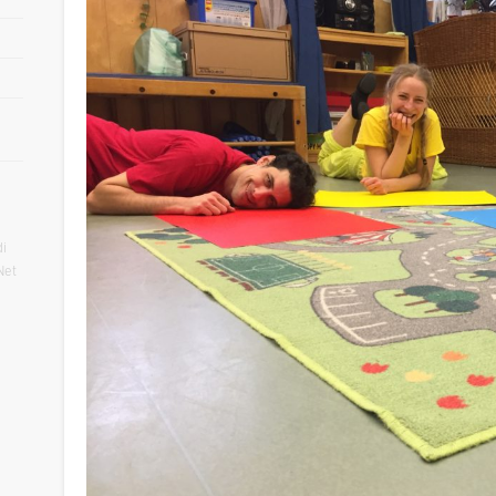
i
Net