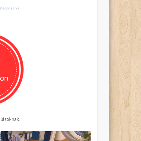
ategorizálva
olásoknak.