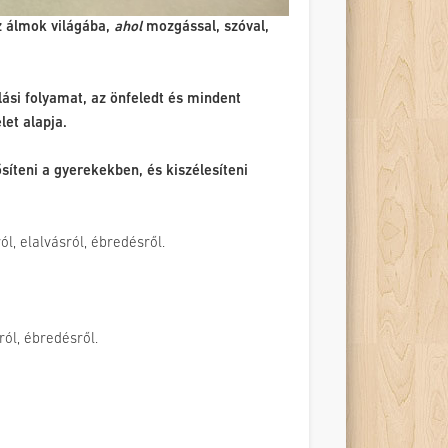
z álmok világába,
ahol
mozgással, szóval,
ási folyamat, az önfeledt és mindent
let alapja.
íteni a gyerekekben, és kiszélesíteni
l, elalvásról, ébredésről.
ról, ébredésről.