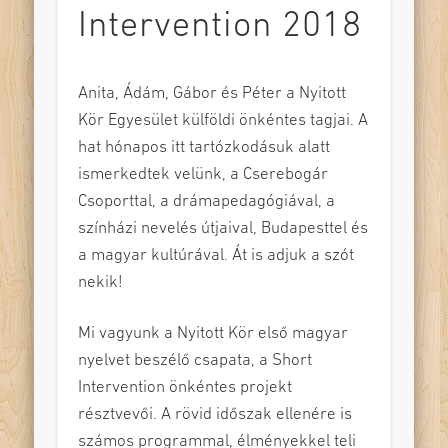
Intervention 2018
Anita, Ádám, Gábor és Péter a Nyitott
Kör Egyesület külföldi önkéntes tagjai. A
hat hónapos itt tartózkodásuk alatt
ismerkedtek velünk, a Cserebogár
Csoporttal, a drámapedagógiával, a
színházi nevelés útjaival, Budapesttel és
a magyar kultúrával. Át is adjuk a szót
nekik!
Mi vagyunk a Nyitott Kör első magyar
nyelvet beszélő csapata, a Short
Intervention önkéntes projekt
résztvevői. A rövid időszak ellenére is
számos programmal, élményekkel teli