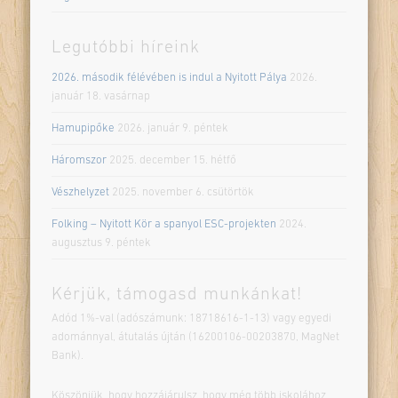
Legutóbbi híreink
2026. második félévében is indul a Nyitott Pálya
2026.
január 18. vasárnap
Hamupipőke
2026. január 9. péntek
Háromszor
2025. december 15. hétfő
Vészhelyzet
2025. november 6. csütörtök
Folking – Nyitott Kör a spanyol ESC-projekten
2024.
augusztus 9. péntek
Kérjük, támogasd munkánkat!
Adód 1%-val (adószámunk: 18718616-1-13) vagy egyedi
adománnyal, átutalás újtán (16200106-00203870, MagNet
Bank).
Köszönjük, hogy hozzájárulsz, hogy még több iskolához