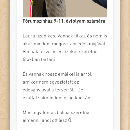
Fórumszínház 9-11. évfolyam számára
.
Laura tizedikes. Vannak titkai, és nem is
akar mindent megosztani édesanyjával.
Vannak tervei is és ezeket szeretné
titokban tartani.
És vannak rossz emlékei is arról,
amikor nem egyeztetett az
édesanyjával a terveiről… De
ezúttal sokminden forog kockán:
Most egy fontos buliba szeretne
elmenni, ahol ott lesz Ő.