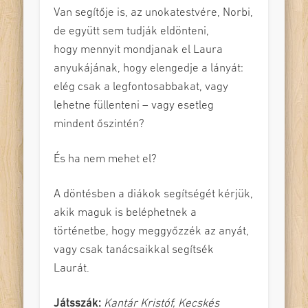
Van segítője is, az unokatestvére, Norbi,
de együtt sem tudják eldönteni,
hogy mennyit mondjanak el Laura
anyukájának, hogy elengedje a lányát:
elég csak a legfontosabbakat, vagy
lehetne füllenteni – vagy esetleg
mindent őszintén?
És ha nem mehet el?
A döntésben a diákok segítségét kérjük,
akik maguk is beléphetnek a
történetbe, hogy meggyőzzék az anyát,
vagy csak tanácsaikkal segítsék
Laurát.
Játsszák:
Kantár Kristóf, Kecskés