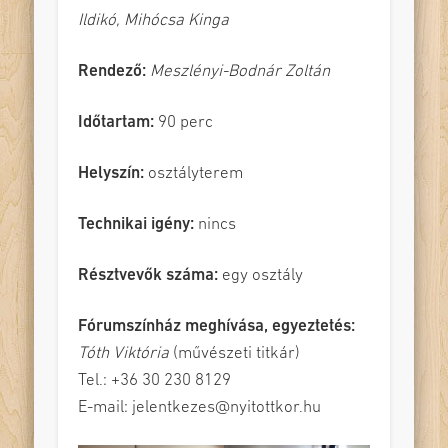
Ildikó, Mihócsa Kinga
Rendező:
Meszlényi-Bodnár Zoltán
Időtartam:
90 perc
Helyszín:
osztályterem
Technikai igény:
nincs
Résztvevők száma:
egy osztály
Fórumszínház meghívása, egyeztetés:
Tóth Viktória
(művészeti titkár)
Tel.: +36 30 230 8129
E-mail: jelentkezes@nyitottkor.hu