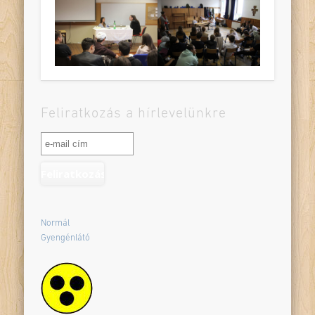
Feliratkozás a hírlevelünkre
Normál
Gyengénlátó