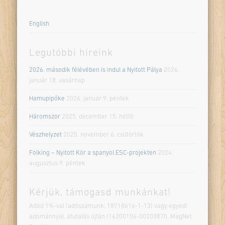
English
Legutóbbi híreink
2026. második félévében is indul a Nyitott Pálya
2026.
január 18. vasárnap
Hamupipőke
2026. január 9. péntek
Háromszor
2025. december 15. hétfő
Vészhelyzet
2025. november 6. csütörtök
Folking – Nyitott Kör a spanyol ESC-projekten
2024.
augusztus 9. péntek
Kérjük, támogasd munkánkat!
Adód 1%-val (adószámunk: 18718616-1-13) vagy egyedi
adománnyal, átutalás újtán (16200106-00203870, MagNet