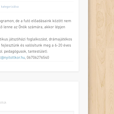
 kategorizálva
rogramon, de a futó előadásaink között nem
lő lenne az Önök számára, akkor lépjen
ikus játszóházi foglalkozást, drámajátékos
 fejlesztünk és valósítunk meg a 6-20 éves
l. pedagógusok, tantestület).
t@nyitottkor.hu
, 06706276540
öltük