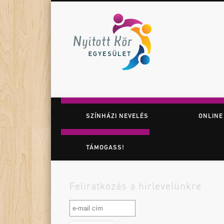
Nyitott K
Facebook
Twitter
Vimeo
Játék. Színház. Felfedezés.
SZÍNHÁZI NEVELÉS
ONLINE
TÁMOGASS!
Feliratkozás a hírlevelünkre