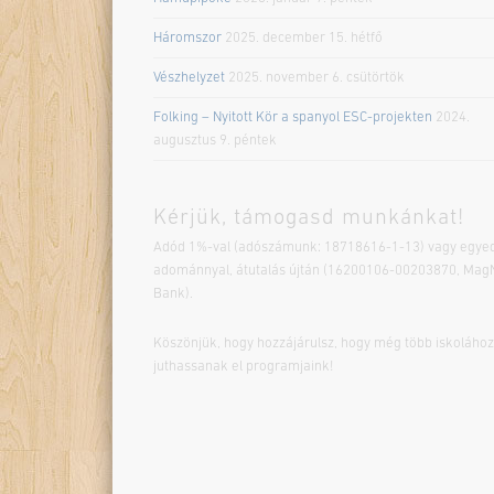
Háromszor
2025. december 15. hétfő
Vészhelyzet
2025. november 6. csütörtök
Folking – Nyitott Kör a spanyol ESC-projekten
2024.
augusztus 9. péntek
Kérjük, támogasd munkánkat!
Adód 1%-val (adószámunk: 18718616-1-13) vagy egyed
adománnyal, átutalás újtán (16200106-00203870, Mag
Bank).
Köszönjük, hogy hozzájárulsz, hogy még több iskolához
juthassanak el programjaink!