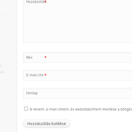
Hozzászólás
*
Név
*
i
Net
E-mail cím
*
Honlap
A nevem, e-mail címem, és weboldalcímem mentése a böngé