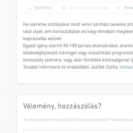
Nyitott Kör
2019. június 16. vasárnap
Nincs
Ha szeretne osztályával részt venni színházi nevelési p
talál olyat, ami korosztályban és/vagy témában megfele
kapcsolatba velünk!
Egyedi igény szerint 90-180 perces drámaórákat, dramat
közösségfejlesztő tréninget vagy vitaszínházi programot
korosztály számára, vagy akár felnőttek közösségeivel (p
További információ és érdeklődés: Jozifek Zsófia,
contac
Vélemény, hozzászólás?
Az e-mail címet nem tesszük közzé.
A kötelező mezőket
*
karakterrel jel