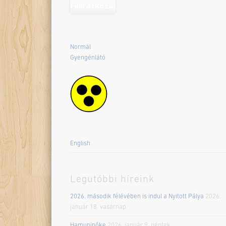
Normál
Gyengénlátó
English
Legutóbbi híreink
2026. második félévében is indul a Nyitott Pálya
2026.
január 18. vasárnap
Hamupipőke
2026. január 9. péntek