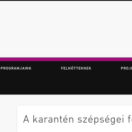
ör
 PROGRAMJAINK
FELNŐTTEKNEK
PROJ
A karantén szépségei f