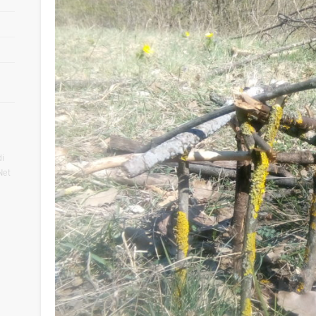
i
Net