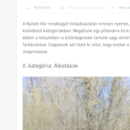
Nyitott Kör
2020. április 22. szerda
Nincs k
A Nyitott Kör rendhagyó fotópályázatán nincsen nyertes,
különböző kategóriákban. Megállunk egy pillanatra és
ebben a helyzetben is különlegesnek tartunk vagy amié
fantáziánkat. Csapatunk azt tűzte ki célul, hogy ezeket 
megmutassa.
II. kategória: Alkotások