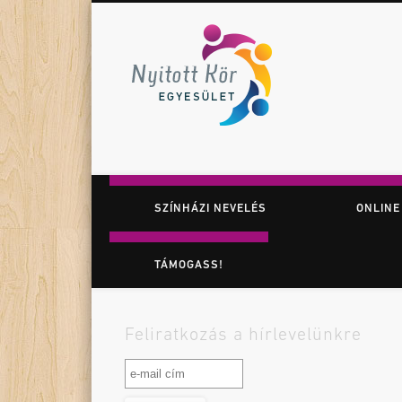
Nyitott K
Facebook
Twitter
Vimeo
Játék. Színház. Felfedezés.
SZÍNHÁZI NEVELÉS
ONLINE
TÁMOGASS!
Feliratkozás a hírlevelünkre