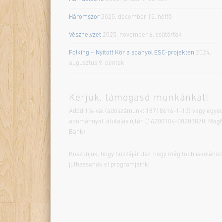
Háromszor
2025. december 15. hétfő
Vészhelyzet
2025. november 6. csütörtök
Folking – Nyitott Kör a spanyol ESC-projekten
2024.
augusztus 9. péntek
Kérjük, támogasd munkánkat!
Adód 1%-val (adószámunk: 18718616-1-13) vagy egyed
adománnyal, átutalás újtán (16200106-00203870, Mag
Bank).
Köszönjük, hogy hozzájárulsz, hogy még több iskolához
juthassanak el programjaink!