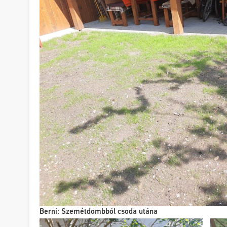
Berni: Szemétdombból csoda utána