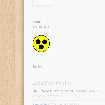
Normál
Gyengénlátó
English
Legutóbbi híreink
2026. második félévében is indul a Nyitott Pálya
2026.
január 18. vasárnap
Hamupipőke
2026. január 9. péntek