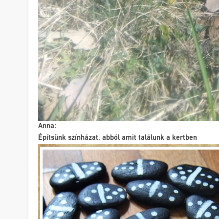
Anna:
Építsünk színházat, abból amit találunk a kertben