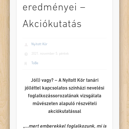
eredményei –
Akciókutatás
Nyitott Kör
2021. november 5. péntek
ToBe
Jó(l) vagy? – A Nyitott Kör tanári
jólléttel kapcsolatos színházi nevelési
foglalkozássorozatának vizsgálata
művészeten alapuló részvételi
akciókutatással
„..
.mert emberekkel foglalkozunk, mi is