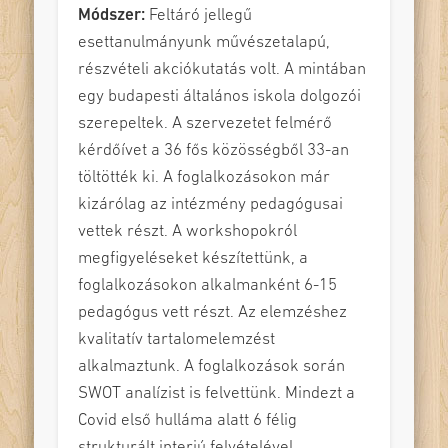
Módszer:
Feltáró jellegű
esettanulmányunk művészetalapú,
részvételi akciókutatás volt. A mintában
egy budapesti általános iskola dolgozói
szerepeltek. A szervezetet felmérő
kérdőívet a 36 fős közösségből 33-an
töltötték ki. A foglalkozásokon már
kizárólag az intézmény pedagógusai
vettek részt. A workshopokról
megfigyeléseket készítettünk, a
foglalkozásokon alkalmanként 6-15
pedagógus vett részt. Az elemzéshez
kvalitatív tartalomelemzést
alkalmaztunk. A foglalkozások során
SWOT analízist is felvettünk. Mindezt a
Covid első hulláma alatt 6 félig
strukturált interjú felvételével