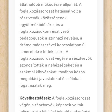
átláthatóbb működésre álljon át. A
foglalkozássorozat hatással volt a
résztvevők közösségének
együttműködésére, és a
foglalkozásokon részt vevő
pedagógusok a színházi nevelés, a
dráma módszerével kapcsolatban új
ismeretekre tettek szert. A
foglalkozássorozat végére a résztvevők
azonosították a nehézségeket és a
szakmai kihívásokat, továbbá közös
megoldási javaslatokat és célokat
fogalmaztak meg.
Következtetések:
A foglalkozássorozat
végén a résztvevők képesek voltak
felismerni a kihívást jelentő pedagógiai