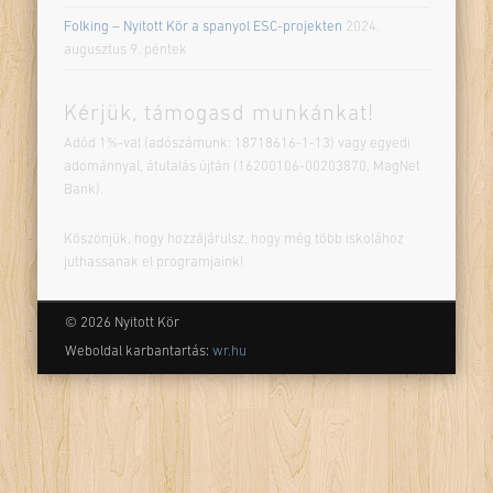
Folking – Nyitott Kör a spanyol ESC-projekten
2024.
augusztus 9. péntek
Kérjük, támogasd munkánkat!
Adód 1%-val (adószámunk: 18718616-1-13) vagy egyedi
adománnyal, átutalás újtán (16200106-00203870, MagNet
Bank).
Köszönjük, hogy hozzájárulsz, hogy még több iskolához
juthassanak el programjaink!
© 2026 Nyitott Kör
Weboldal karbantartás:
wr.hu