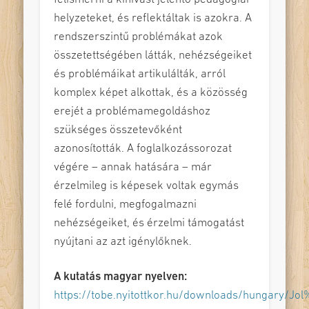
helyzeteket, és reflektáltak is azokra. A
rendszerszintű problémákat azok
összetettségében látták, nehézségeiket
és problémáikat artikulálták, arról
komplex képet alkottak, és a közösség
erejét a problémamegoldáshoz
szükséges összetevőként
azonosították. A foglalkozássorozat
végére – annak hatására – már
érzelmileg is képesek voltak egymás
felé fordulni, megfogalmazni
nehézségeiket, és érzelmi támogatást
nyújtani az azt igénylőknek.
A kutatás magyar nyelven:
https://tobe.nyitottkor.hu/downloads/hungary/Jol