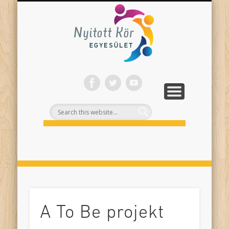
ONLINE PROGRAMJAINK
SZÍNHÁZI NEVELÉS
FELNŐTTEKNEK
PROJEKTEK
TÁMOGASS!
RÓLUNK
Nyitott
Kör
A To Be projekt