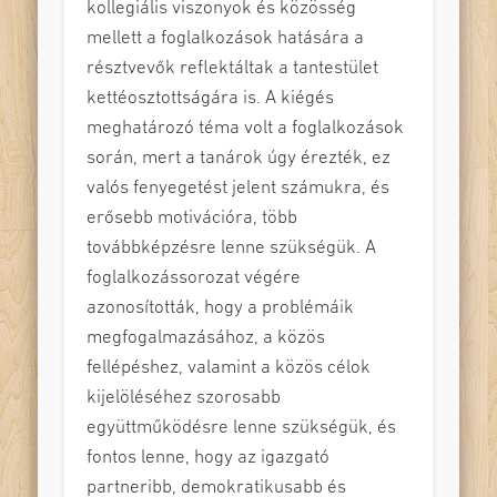
kollegiális viszonyok és közösség
mellett a foglalkozások hatására a
résztvevők reflektáltak a tantestület
kettéosztottságára is. A kiégés
meghatározó téma volt a foglalkozások
során, mert a tanárok úgy érezték, ez
valós fenyegetést jelent számukra, és
erősebb motivációra, több
továbbképzésre lenne szükségük. A
foglalkozássorozat végére
azonosították, hogy a problémáik
megfogalmazásához, a közös
fellépéshez, valamint a közös célok
kijelöléséhez szorosabb
együttműködésre lenne szükségük, és
fontos lenne, hogy az igazgató
partneribb, demokratikusabb és