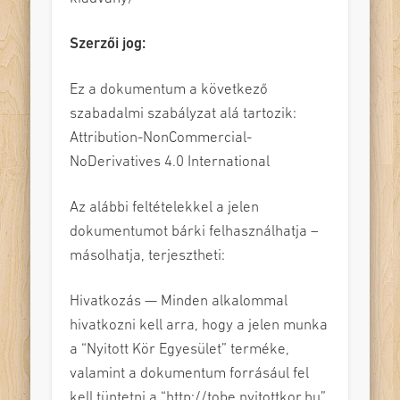
Szerzői jog:
Ez a dokumentum a következő
szabadalmi szabályzat alá tartozik:
Attribution-NonCommercial-
NoDerivatives 4.0 International
Az alábbi feltételekkel a jelen
dokumentumot bárki felhasználhatja –
másolhatja, terjesztheti:
Hivatkozás — Minden alkalommal
hivatkozni kell arra, hogy a jelen munka
a “Nyitott Kör Egyesület” terméke,
valamint a dokumentum forrásául fel
kell tüntetni a “http://tobe.nyitottkor.hu”