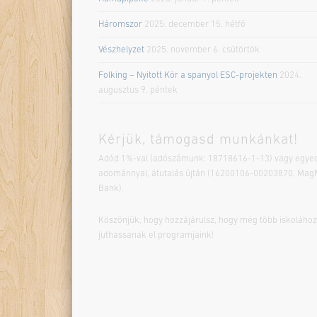
Háromszor
2025. december 15. hétfő
Vészhelyzet
2025. november 6. csütörtök
Folking – Nyitott Kör a spanyol ESC-projekten
2024.
augusztus 9. péntek
Kérjük, támogasd munkánkat!
Adód 1%-val (adószámunk: 18718616-1-13) vagy egyed
adománnyal, átutalás újtán (16200106-00203870, Mag
Bank).
Köszönjük, hogy hozzájárulsz, hogy még több iskolához
juthassanak el programjaink!