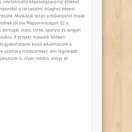
 intellektuális képességzavarral élőkkel,
mpontból a társadalmi átlaghoz képest
eresünk. Munkájuk során a művészetet hívják
ködnek jól ma Magyarországon. Ez a
portugál, olasz, török, spanyol és lengyel
ásukra. A projekt második felében
ó gyakorlataink közül alkalmazunk a
rek számára módszereket, ami leginkább
fejlesztünk is, olyan módon, ahogy az
/