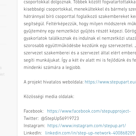
csoportokkal dolgoznak. Többek között fogvatartottakkal,
kisebbségi csoportokkal, menekültekkel és bármely sze
hátránnyal bíró csoporttal foglalkozó szakembereket k
segítségül. Feltérképezzük, hogy milyen módszerek mű
gyűjtemény egy nemzetközi gyűjtés részét képezi. Görög, 
gyakorlatok találkoznak és indulnak el nemzetközi utaz
szorosabb együttműködésbe kezdünk egy szervezettel. J
szervezet szakemberei és a szervezet által elért embe
segíti munkájukat. Így a két év alatt mi is fejlődünk és 
mindenki számára a legjobb.
i
Net
A projekt hivatalos weboldala:
https://www.stepupart.eu
Közösségi media oldalak:
Facebook:
https://www.facebook.com/stepupproject-
Twitter: @StepUp56919723
Instagram:
https://www.instagram.com/stepup.art/
LinkedIn:
linkedin.com/in/step-up-network-400868209