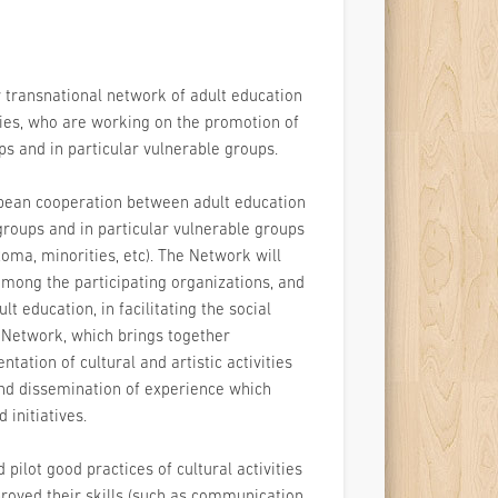
w transnational network of adult education
ties, who are working on the promotion of
ups and in particular vulnerable groups.
uropean cooperation between adult education
groups and in particular vulnerable groups
ma, minorities, etc). The Network will
among the participating organizations, and
lt education, in facilitating the social
e Network, which brings together
ation of cultural and artistic activities
and dissemination of experience which
 initiatives.
d pilot good practices of cultural activities
mproved their skills (such as communication