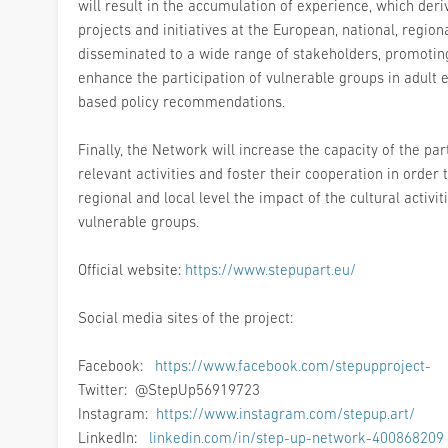
will result in the accumulation of experience, which der
projects and initiatives at the European, national, region
disseminated to a wide range of stakeholders, promotin
enhance the participation of vulnerable groups in adult 
based policy recommendations.
Finally, the Network will increase the capacity of the pa
relevant activities and foster their cooperation in order
regional and local level the impact of the cultural activit
vulnerable groups.
Official website:
https://www.stepupart.eu/
Social media sites of the project:
Facebook:
https://www.facebook.com/stepupproject-
Twitter: @StepUp56919723
Instagram:
https://www.instagram.com/stepup.art/
LinkedIn:
linkedin.com/in/step-up-network-400868209