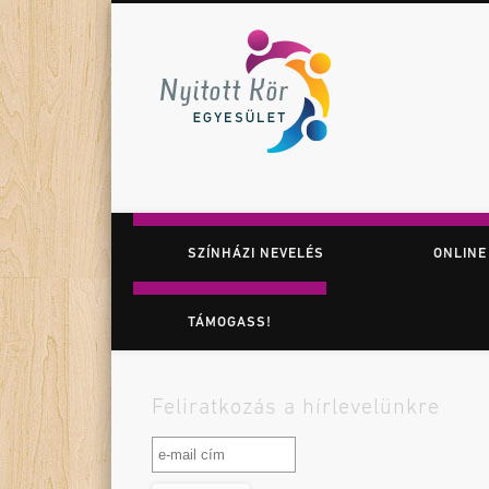
Nyitott K
Facebook
Twitter
Vimeo
Játék. Színház. Felfedezés.
SZÍNHÁZI NEVELÉS
ONLINE
TÁMOGASS!
Feliratkozás a hírlevelünkre