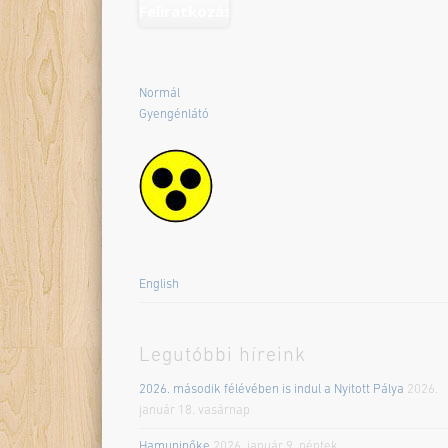
Normál
Gyengénlátó
English
Legutóbbi híreink
2026. második félévében is indul a Nyitott Pálya
2026.
január 18. vasárnap
Hamupipőke
2026. január 9. péntek