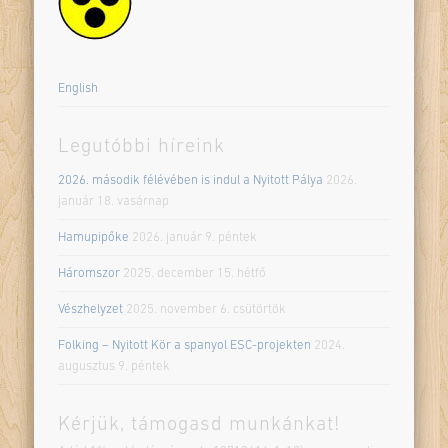
English
Legutóbbi híreink
2026. második félévében is indul a Nyitott Pálya
2026.
január 18. vasárnap
Hamupipőke
2026. január 9. péntek
Háromszor
2025. december 15. hétfő
Vészhelyzet
2025. november 6. csütörtök
Folking – Nyitott Kör a spanyol ESC-projekten
2024.
augusztus 9. péntek
Kérjük, támogasd munkánkat!