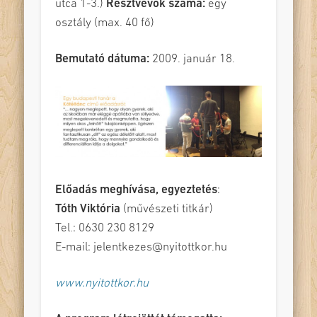
utca 1-3.)
Résztvevők száma:
egy
osztály (max. 40 fő)
Bemutató dátuma:
2009. január 18.
Előadás meghívása, egyeztetés
:
Tóth Viktória
(művészeti titkár)
Tel.: 0630 230 8129
E-mail: jelentkezes@nyitottkor.hu
www.nyitottkor.hu