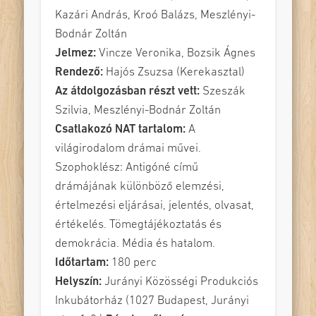
Kazári András, Kroó Balázs, Meszlényi-
Bodnár Zoltán
Jelmez:
Vincze Veronika, Bozsik Ágnes
Rendező:
Hajós Zsuzsa (Kerekasztal)
Az átdolgozásban részt vett:
Szeszák
Szilvia, Meszlényi-Bodnár Zoltán
Csatlakozó NAT tartalom:
A
világirodalom drámai művei.
Szophoklész: Antigóné című
drámájának különböző elemzési,
értelmezési eljárásai, jelentés, olvasat,
értékelés. Tömegtájékoztatás és
demokrácia. Média és hatalom.
Időtartam:
180 perc
Helyszín:
Jurányi Közösségi Produkciós
Inkubátorház (1027 Budapest, Jurányi