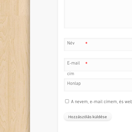
Név
*
E-mail
*
cím
Honlap
A nevem, e-mail címem, és we