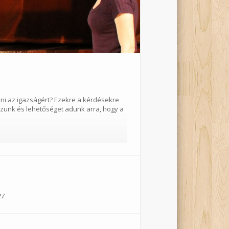
lni az igazságért? Ezekre a kérdésekre
szunk és lehetőséget adunk arra, hogy a
ő elemzési, értelmezési eljárásai,
27
egy osztály (max. 40 fő)