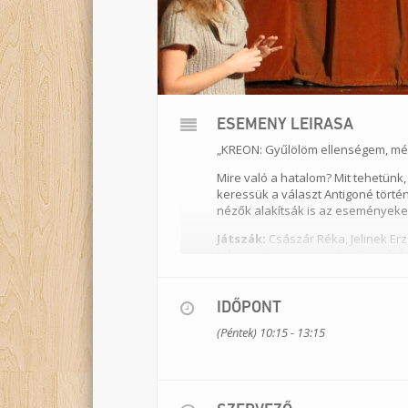
ESEMÉNY LEÍRÁSA
„KREON: Gyűlölöm ellenségem, még h
Mire való a hatalom? Mit tehetünk,
keressük a választ Antigoné törté
nézők alakítsák is az események
Játszák:
Császár Réka, Jelinek Er
Jelmez:
Vincze Veronika, Bozsik 
Rendező:
Hajós Zsuzsa (Kerekasz
Az átdolgozásban részt vett:
S
Csatlakozó NAT tartalom:
A vil
IDŐPONT
jelentés, olvasat, értékelés. Töm
(Péntek) 10:15 - 13:15
Időtartam:
180 perc
Helyszín:
Jurányi Közösségi Produk
Bemutató dátuma:
2009. január 