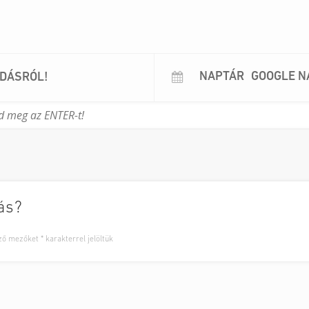
NAPTÁR
GOOGLE N
ADÁSRÓL!
ás?
ező mezőket
*
karakterrel jelöltük