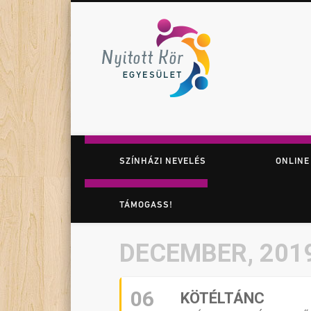
Nyitott K
Facebook
Twitter
Vimeo
Játék. Színház. Felfedezés.
SZÍNHÁZI NEVELÉS
ONLINE
TÁMOGASS!
DECEMBER, 201
06
KÖTÉLTÁNC