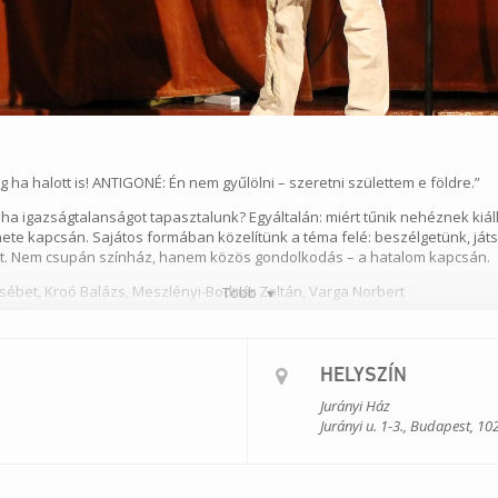
a halott is! ANTIGONÉ: Én nem gyűlölni – szeretni születtem e földre.”
 ha igazságtalanságot tapasztalunk? Egyáltalán: miért tűnik nehéznek kiál
nete kapcsán. Sajátos formában közelítünk a téma felé: beszélgetünk, ját
et. Nem csupán színház, hanem közös gondolkodás – a hatalom kapcsán.
zsébet, Kroó Balázs, Meszlényi-Bodnár Zoltán, Varga Norbert
Több
Ágnes
tal)
zeszák Szilvia, Meszlényi-Bodnár Zoltán
ágirodalom drámai művei. Szophoklész: Antigóné című drámájának különböz
HELYSZÍN
egtájékoztatás és demokrácia. Média és hatalom.
Jurányi Ház
Jurányi u. 1-3., Budapest, 10
ciós Inkubátorház (1027 Budapest, Jurányi utca 1-3.)
Résztvevők száma:
18.