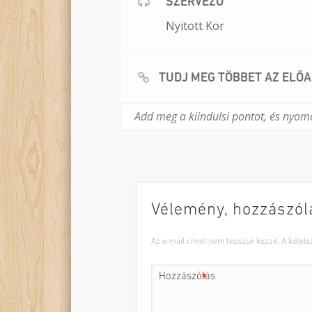
SZERVEZŐ
Nyitott Kör
TUDJ MEG TÖBBET AZ ELŐ
Vélemény, hozzászól
Az e-mail címet nem tesszük közzé.
A kötel
Hozzászólás
*