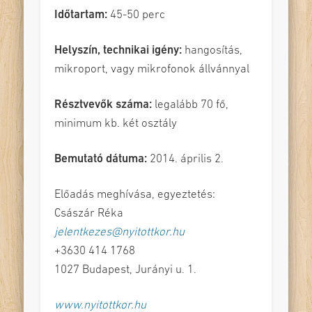
Időtartam:
45-50 perc
Helyszín, technikai igény:
hangosítás,
mikroport, vagy mikrofonok állvánnyal
Résztvevők száma:
legalább 70 fő,
minimum kb. két osztály
Bemutató dátuma:
2014. április 2.
Előadás meghívása, egyeztetés:
Császár Réka
jelentkezes@nyitottkor.hu
+3630 414 1768
1027 Budapest, Jurányi u. 1.
www.nyitottkor.hu