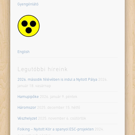
Gyengénlátó
English
Legutóbbi híreink
2026. második félévében is indul a Nyitott Pálya
2026.
január 18. vasárnap
Hamupipőke
2026. január 9. péntek
Háromszor
2025. december 15. hétfő
Vészhelyzet
2025. november 6. csütörtök
Folking – Nyitott Kör a spanyol ESC-projekten
2024.