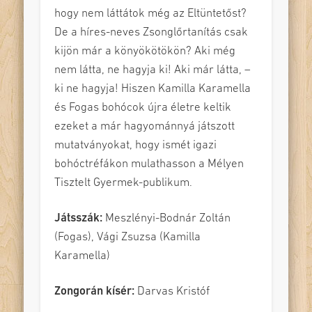
hogy nem láttátok még az Eltüntetőst?
De a híres-neves Zsonglőrtanítás csak
kijön már a könyökötökön? Aki még
nem látta, ne hagyja ki! Aki már látta, –
ki ne hagyja! Hiszen Kamilla Karamella
és Fogas bohócok újra életre keltik
ezeket a már hagyománnyá játszott
mutatványokat, hogy ismét igazi
bohóctréfákon mulathasson a Mélyen
Tisztelt Gyermek-publikum.
Játsszák:
Meszlényi-Bodnár Zoltán
(Fogas), Vági Zsuzsa (Kamilla
Karamella)
Zongorán kísér:
Darvas Kristóf