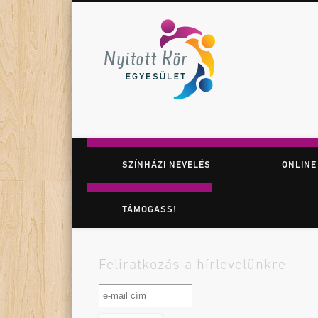
Nyitott K
Facebook
Twitter
Vimeo
Játék. Színház. Felfedezés.
SZÍNHÁZI NEVELÉS
ONLINE
TÁMOGASS!
Feliratkozás a hírlevelünkre