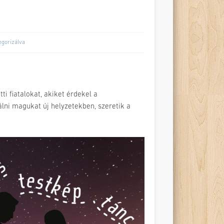
egorizálva
i fiatalokat, akiket érdekel a
lni magukat új helyzetekben, szeretik a