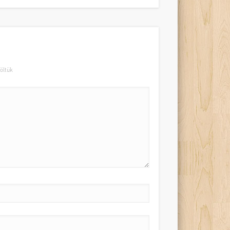
öltük