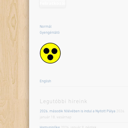
Normál
Gyengénlátó
English
Legutóbbi híreink
2026. második félévében is indul a Nyitott Pálya
2026.
január 18. vasárnap
Hamupipőke
2026. január 9. péntek