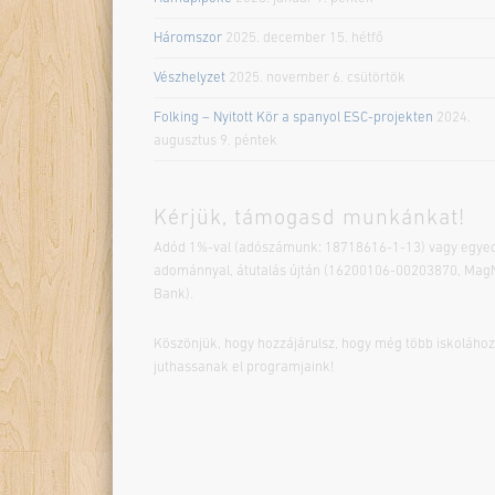
Háromszor
2025. december 15. hétfő
Vészhelyzet
2025. november 6. csütörtök
Folking – Nyitott Kör a spanyol ESC-projekten
2024.
augusztus 9. péntek
Kérjük, támogasd munkánkat!
Adód 1%-val (adószámunk: 18718616-1-13) vagy egyed
adománnyal, átutalás újtán (16200106-00203870, Mag
Bank).
Köszönjük, hogy hozzájárulsz, hogy még több iskolához
juthassanak el programjaink!