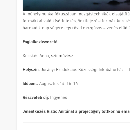
A műhelymunka fókuszában mozgástechnikák elsajátítása 
formákkal való kísérletezés, önkifejezési formák keresés
harmadik nap végére egy rövid mozgásos – zenés etűd á
Foglalkozásvezető:
Kecskés Anna, színművész
Helyszín:
Jurányi Produkciós Közösségi Inkubátorház –
Időpont:
Augusztus 14. 15. 16.
Részvételi díj:
Ingyenes
Jelentkezés Ristic Anitánál a project@nyitottkor.hu ema