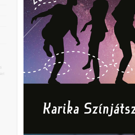
i
Net