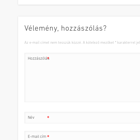
Vélemény, hozzászólás?
Az e-mail címet nem tesszük közzé.
A kötelező mezőket
*
karakterrel jel
Hozzászólás
*
Név
*
E-mail cím
*