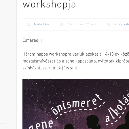
workshopja
Nyitott Kör
2021. június 29. kedd
Nincs kat
Elmarad!!!
Három napos workshopra várjuk azokat a 14-18 év között
mozgásművészet és a zene kapcsolata, nyitottak kipróbá
színházat, szeretnek játszani.