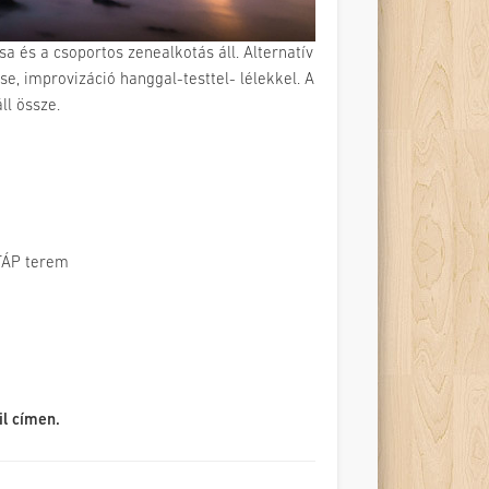
és a csoportos zenealkotás áll. Alternatív
e, improvizáció hanggal-testtel- lélekkel. A
ll össze.
 TÁP terem
il címen.