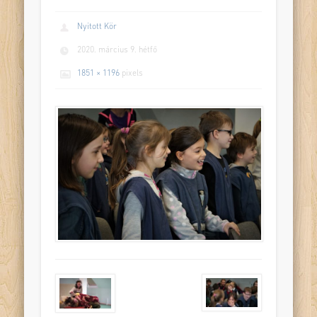
Nyitott Kör
2020. március 9. hétfő
1851 × 1196
pixels