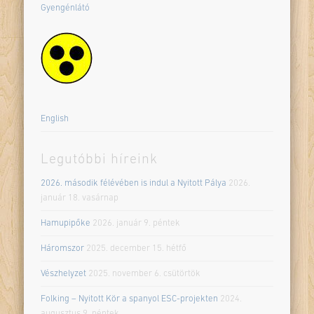
Gyengénlátó
English
Legutóbbi híreink
2026. második félévében is indul a Nyitott Pálya
2026.
január 18. vasárnap
Hamupipőke
2026. január 9. péntek
Háromszor
2025. december 15. hétfő
Vészhelyzet
2025. november 6. csütörtök
Folking – Nyitott Kör a spanyol ESC-projekten
2024.
augusztus 9. péntek