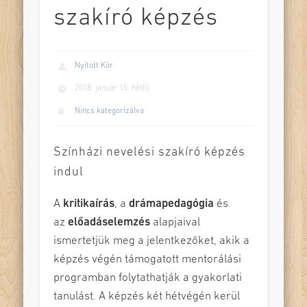
szakíró képzés
Nyitott Kör
2018. január 15. hétfő
Nincs kategorizálva
Színházi nevelési szakíró képzés
indul
A
kritikaírás
, a
drámapedagógia
és
az
előadáselemzés
alapjaival
ismertetjük meg a jelentkezőket, akik a
képzés végén támogatott mentorálási
programban folytathatják a gyakorlati
tanulást. A képzés két hétvégén kerül