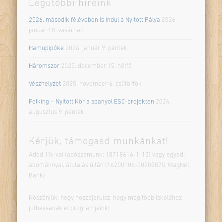
Legutóbbi híreink
2026. második félévében is indul a Nyitott Pálya
2026.
január 18. vasárnap
Hamupipőke
2026. január 9. péntek
Háromszor
2025. december 15. hétfő
Vészhelyzet
2025. november 6. csütörtök
Folking – Nyitott Kör a spanyol ESC-projekten
2024.
augusztus 9. péntek
Kérjük, támogasd munkánkat!
Adód 1%-val (adószámunk: 18718616-1-13) vagy egyedi
adománnyal, átutalás újtán (16200106-00203870, MagNet
Bank).
Köszönjük, hogy hozzájárulsz, hogy még több iskolához
juthassanak el programjaink!