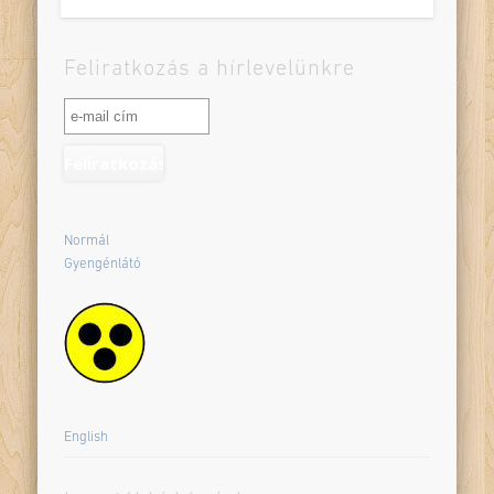
Feliratkozás a hírlevelünkre
Normál
Gyengénlátó
English