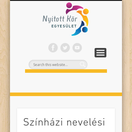
ONLINE PROGRAMJAINK
SZÍNHÁZI NEVELÉS
FELNŐTTEKNEK
PROJEKTEK
TÁMOGASS!
RÓLUNK
Nyitott
Kör
Színházi nevelési