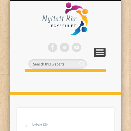
ONLINE PROGRAMJAINK
SZÍNHÁZI NEVELÉS
FELNŐTTEKNEK
PROJEKTEK
TÁMOGASS!
RÓLUNK
Nyitott
Kör
Nyitott Kör