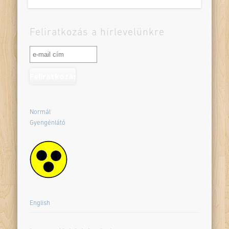
Feliratkozás a hírlevelünkre
Normál
Gyengénlátó
English