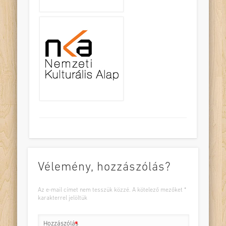
Vélemény, hozzászólás?
Az e-mail címet nem tesszük közzé.
A kötelező mezőket
*
karakterrel jelöltük
Hozzászólás