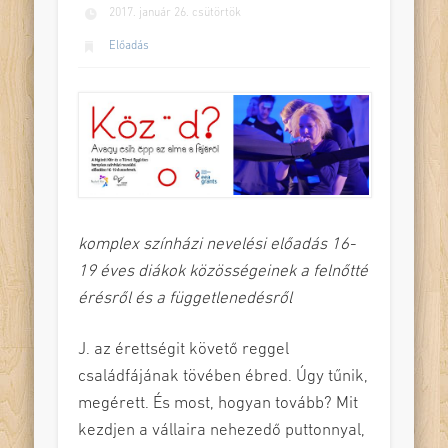
2017. január 26. csütörtök
Előadás
komplex színházi nevelési előadás 16-
19 éves diákok közösségeinek a felnőtté
érésről és a függetlenedésről
J. az érettségit követő reggel
családfájának tövében ébred. Úgy tűnik,
megérett. És most, hogyan tovább? Mit
kezdjen a vállaira nehezedő puttonnyal,