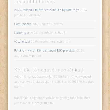
Legutóbbi híreink
2026. második félévében is indul a Nyitott Pálya
2026.
január 18. vasárnap
Hamupipőke
2026. január 9. péntek
Háromszor
2025. december 15. hétfő
Vészhelyzet
2025. november 6. csütörtök
Folking – Nyitott Kör a spanyol ESC-projekten
2024.
augusztus 9. péntek
Kérjük, támogasd munkánkat!
Adód 1%-val (adószámunk: 18718616-1-13) vagy egyedi
adománnyal, átutalás újtán (16200106-00203870, MagNet
Bank).
Köszönjük, hogy hozzájárulsz, hogy még több iskolához
juthassanak el programjaink!