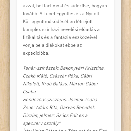
azzal, hol tart most és kiderítse, hogyan
tovább. A Tünet Együttes és a Nyitott
Kör együttműködésében létrejött
komplex színházi nevelési előadás a
fizikalitás és a fantázia eszközeivel
vonja be a diákokat ebbe az
expedícióba.
Tanár-színészek: Bakonyvári Krisztina,
Czakó Máté, Császár Réka, Gábri
Nikolett, Kroó Balázs, Márton Gábor
Csaba
Rendezőasszisztens: Jozifek Zsófia
Zene:
Ádám Rita, Darvas Benedek
Díszlet, jelmez:
Szűcs Edit és a
spec.terv osztály*