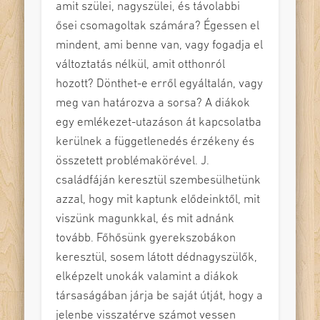
amit szülei, nagyszülei, és távolabbi
ősei csomagoltak számára? Égessen el
mindent, ami benne van, vagy fogadja el
változtatás nélkül, amit otthonról
hozott? Dönthet-e erről egyáltalán, vagy
meg van határozva a sorsa? A diákok
egy emlékezet-utazáson át kapcsolatba
kerülnek a függetlenedés érzékeny és
összetett problémakörével. J.
családfáján keresztül szembesülhetünk
azzal, hogy mit kaptunk elődeinktől, mit
viszünk magunkkal, és mit adnánk
tovább. Főhősünk gyerekszobákon
keresztül, sosem látott dédnagyszülők,
elképzelt unokák valamint a diákok
társaságában járja be saját útját, hogy a
jelenbe visszatérve számot vessen