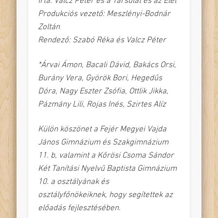
Írta:
Valcz Péter és a Társulat és az Élet
Produkciós vezető: Meszlényi-Bodnár
Zoltán
Rendező: Szabó Réka és Valcz Péter
*Árvai Ámon, Bacali Dávid, Bakács Orsi,
Burány Vera, Györök Bori, Hegedűs
Dóra, Nagy Eszter Zsófia, Ottlik Jikka,
Pázmány Lili, Rojas Inés, Szirtes Alíz
Külön köszönet a Fejér Megyei Vajda
János Gimnázium és Szakgimnázium
11. b, valamint a
Kőrösi
Csoma Sándor
Két Tanítási Nyelvű Baptista Gimnázium
10. a osztályának és
osztályfőnökeiknek, hogy segítettek az
előadás fejlesztésében.