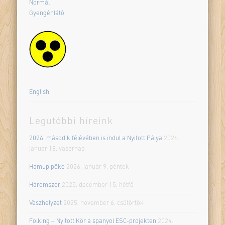
Normál
Gyengénlátó
English
Legutóbbi híreink
2026. második félévében is indul a Nyitott Pálya
2026.
január 18. vasárnap
Hamupipőke
2026. január 9. péntek
Háromszor
2025. december 15. hétfő
Vészhelyzet
2025. november 6. csütörtök
Folking – Nyitott Kör a spanyol ESC-projekten
2024.