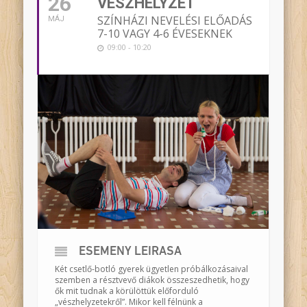
26
VÉSZHELYZET
SZÍNHÁZI NEVELÉSI ELŐADÁS
MÁJ
7-10 VAGY 4-6 ÉVESEKNEK
09:00 - 10:20
ESEMÉNY LEÍRÁSA
Két csetlő-botló gyerek ügyetlen próbálkozásaival
szemben a résztvevő diákok összeszedhetik, hogy
ők mit tudnak a körülöttük előforduló
„vészhelyzetekről”. Mikor kell félnünk a