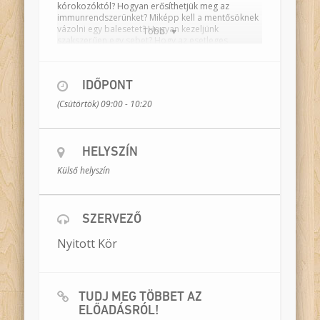
kórokozóktól? Hogyan erősíthetjük meg az
immunrendszerünket? Miképp kell a mentősöknek
vázolni egy balesetet? Hogyan kezeljünk
Több
szakszerűen egy sebet? Hogy az esetleges
tévedéseket tisztázzuk, a jelen lévő védőnőhöz
fordulunk tanácsért. A szakszerű megoldásokat
meg is tanulják, be is gyakorolják a diákok, játékos,
IDŐPONT
ügyességi feladatokkal.
(Csütörtök) 09:00 - 10:20
Játsszák:
Kazári András, Krasznahorkai
Ágnes/Kecskés Anna
Foglalkozásvezető:
Császár Réka
Rendezte
:
Meszlényi-Bodnár Zoltán
HELYSZÍN
Szakértő
:
Szabó Anikó, védőnő
Időtartam:
80 perc
Külső helyszín
Helyszín:
osztályterem
Résztvevők száma:
egy osztály
SZERVEZŐ
Nyitott Kör
TUDJ MEG TÖBBET AZ
ELŐADÁSRÓL!