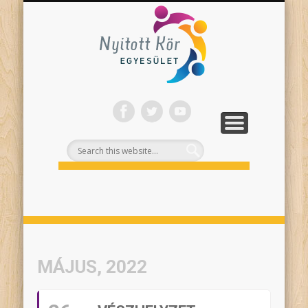
ONLINE PROGRAMJAINK
SZÍNHÁZI NEVELÉS
FELNŐTTEKNEK
PROJEKTEK
TÁMOGASS!
RÓLUNK
Nyitott
Kör
MÁJUS, 2022