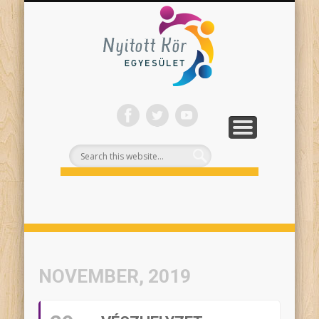
ONLINE PROGRAMJAINK
SZÍNHÁZI NEVELÉS
FELNŐTTEKNEK
PROJEKTEK
TÁMOGASS!
RÓLUNK
Nyitott
Kör
NOVEMBER, 2019