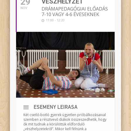
29
VÉSZHELYZET
DRÁMAPEDAGÓGIAI ELŐADÁS
NOV
7-10 VAGY 4-6 ÉVESEKNEK
11:00 - 12:20
ESEMÉNY LEÍRÁSA
Két csetlő-botló gyerek ügyetlen próbálkozásaival
szemben a résztvevő diákok összeszedhetik, hogy
ők mit tudnak a körülöttük előforduló
„vészhelyzetekről”. Mikor kell félnünk a