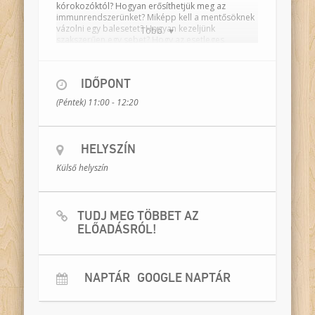
kórokozóktól? Hogyan erősíthetjük meg az
immunrendszerünket? Miképp kell a mentősöknek
vázolni egy balesetet? Hogyan kezeljünk
Több
szakszerűen egy sebet? Hogy az esetleges
tévedéseket tisztázzuk, a jelen lévő védőnőhöz
fordulunk tanácsért. A szakszerű megoldásokat
meg is tanulják, be is gyakorolják a diákok, játékos,
IDŐPONT
ügyességi feladatokkal.
(Péntek) 11:00 - 12:20
Játsszák:
Kroó Balázs, Jelinek Erzsébet
Rendezte
:
Meszlényi-Bodnár Zoltán
Szakértő
:
Szabó Anikó, védőnő
Csatlakozó NAT tartalom:
környezetismeret;
HELYSZÍN
elsősegély
Időtartam:
80 perc
Külső helyszín
Helyszín:
osztályterem
Technikai igény:
–
Résztvevők száma:
egy osztály (max. 40 fő)
TUDJ MEG TÖBBET AZ
ELŐADÁSRÓL!
NAPTÁR
GOOGLE NAPTÁR