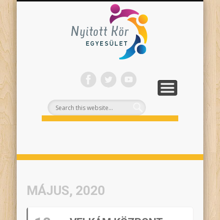
ONLINE PROGRAMJAINK
SZÍNHÁZI NEVELÉS
FELNŐTTEKNEK
PROJEKTEK
TÁMOGASS!
RÓLUNK
Nyitott
Kör
MÁJUS, 2020