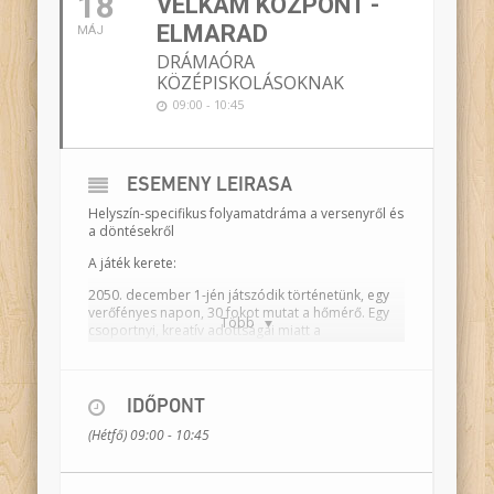
18
VELKÁM KÖZPONT -
ELMARAD
MÁJ
DRÁMAÓRA
KÖZÉPISKOLÁSOKNAK
09:00 - 10:45
ESEMÉNY LEÍRÁSA
Helyszín-specifikus folyamatdráma a versenyről és
a döntésekről
A játék kerete:
2050. december 1-jén játszódik történetünk, egy
verőfényes napon, 30 fokot mutat a hőmérő. Egy
Több
csoportnyi, kreatív adottságai miatt a
fogvatartásból kiemelt fiatal érkezik a Velkám
Központba, ahol a Város számára jeles napokhoz
kapcsolódó előadásokon dolgoznak együtt az
őket fogadó, magát művészetterapeutának valló
IDŐPONT
tanárral. A programba kiválasztott művészi
(Hétfő) 09:00 - 10:45
hajlamú rabok mindannyian a klímaváltozás miatti
tüntetéseken lettek letartóztatva. Azonban az
Adminisztráció súlyos hibát vétett, a csoport nem
várt helyzettel találja szemben magát.