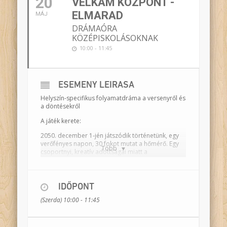
20
VELKÁM KÖZPONT -
ELMARAD
MÁJ
DRÁMAÓRA
KÖZÉPISKOLÁSOKNAK
10:00 - 11:45
ESEMÉNY LEÍRÁSA
Helyszín-specifikus folyamatdráma a versenyről és
a döntésekről
A játék kerete:
2050. december 1-jén játszódik történetünk, egy
verőfényes napon, 30 fokot mutat a hőmérő. Egy
Több
csoportnyi, kreatív adottságai miatt a
fogvatartásból kiemelt fiatal érkezik a Velkám
Központba, ahol a Város számára jeles napokhoz
kapcsolódó előadásokon dolgoznak együtt az
őket fogadó, magát művészetterapeutának valló
IDŐPONT
tanárral. A programba kiválasztott művészi
(Szerda) 10:00 - 11:45
hajlamú rabok mindannyian a klímaváltozás miatti
tüntetéseken lettek letartóztatva. Azonban az
Adminisztráció súlyos hibát vétett, a csoport nem
várt helyzettel találja szemben magát.