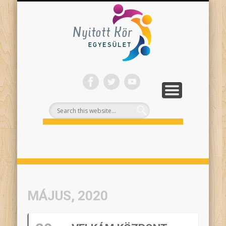
ONLINE PROGRAMJAINK
SZÍNHÁZI NEVELÉS
FELNŐTTEKNEK
PROJEKTEK
TÁMOGASS!
RÓLUNK
Nyitott
Kör
MÁJUS, 2020