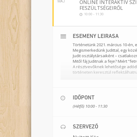
ONLINE INTERAKTÍV SZ
MÁJ
FESZÜLTSÉGEIRŐL
10:00 - 11:30
ESEMÉNY LEÍRÁSA
Történetünk 2021. március 10-én, 
Megismerkedünk Judittal, egy közé
Judit osztálytársaiként – csatlak
Mitől fáj Juditnak a feje? Miért “f
A résztvevőknek lehetősége adódi
történeten keresztül reflektálhatn
Foglalkozásvezetők:
Kecskés An
Technikus:
Mihócsa Kinga
Dramaturgiai konzulens:
Jozife
IDŐPONT
Időtartam:
90 perc (szünet nélkül
(Hétfő) 10:00 - 11:30
Helyszín
: online, a ZOOM alkalma
SZERVEZŐ