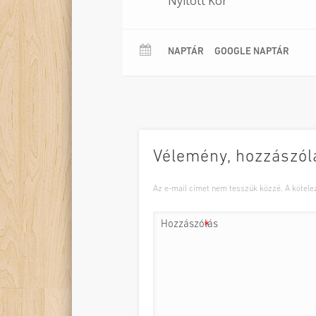
Nyitott Kör
NAPTÁR
GOOGLE NAPTÁR
Vélemény, hozzászól
Az e-mail címet nem tesszük közzé.
A kötel
Hozzászólás
*