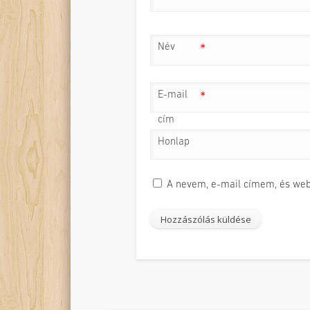
Név
*
E-mail
*
cím
Honlap
A nevem, e-mail címem, és we