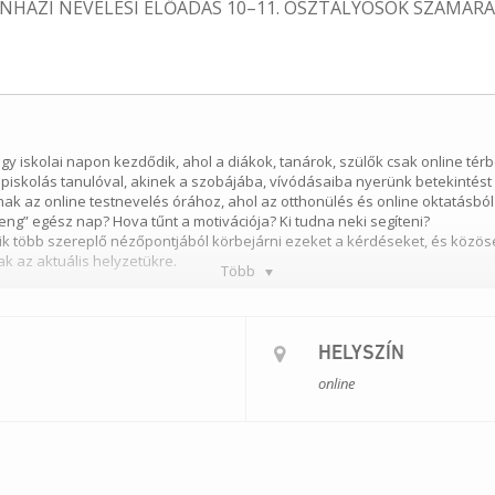
ÍNHÁZI NEVELÉSI ELŐADÁS 10–11. OSZTÁLYOSOK SZÁMÁR
egy iskolai napon kezdődik, ahol a diákok, tanárok, szülők csak online t
piskolás tanulóval, akinek a szobájába, vívódásaiba nyerünk betekintést
oznak az online testnevelés órához, ahol az otthonülés és online oktatá
etreng” egész nap? Hova tűnt a motivációja? Ki tudna neki segíteni?
k több szereplő nézőpontjából körbejárni ezeket a kérdéseket, és közös
ak az aktuális helyzetükre.
Több
na, Udvari-Kardos Tímea
k Zsófia
HELYSZÍN
)
online
zás segítségével