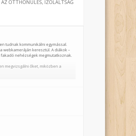
A AZ OTTHONÜLÉS, IZOLÁLTSÁG
érben tudnak kommunikálni egymással.
 a webkameráján keresztül. A diákok –
sból fakadó nehézségek megmutatkoznak.
en megvizsgálni őket, miközben a