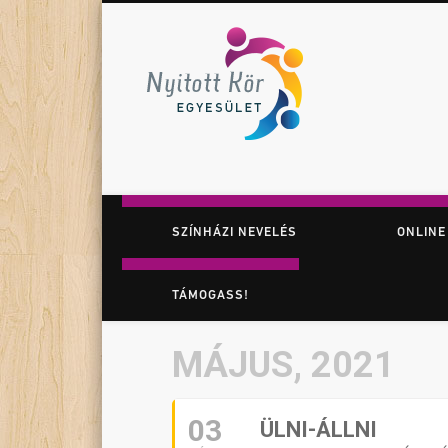
Nyitott K
Facebook
Twitter
Vimeo
Játék. Színház. Felfedezés.
SZÍNHÁZI NEVELÉS
ONLINE
TÁMOGASS!
MÁJUS, 2021
03
ÜLNI-ÁLLNI