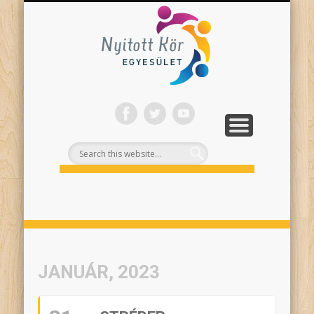
ONLINE PROGRAMJAINK
SZÍNHÁZI NEVELÉS
FELNŐTTEKNEK
PROJEKTEK
TÁMOGASS!
RÓLUNK
Nyitott
Kör
JANUÁR, 2023