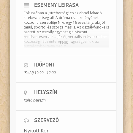
ESEMÉNY LEÍRÁSA
Fókuszában a „stréberség” és az ebből fakadó
kirekesztettség áll. A dráma cselekményének
központi szereplője Niki; egy 16 éves lány, aki jól
tanul, sportol és szorgalmas is. Az osztályfőnöke is
szereti. Az osztály egyes tagjai viszont
rendszeresen zaklatják őt, verbálisan és az online
közösségi lét színterein is megszégyenítik, az
Több
osztály többi tagja pedig…
Ennek az alaphelyzetnek a felvázolásával kezdődik
játékunk, és az utolsó mondat lezáratlansága
foglalja magába központi kérdésünket: van-e
IDŐPONT
felelőssége azoknak, akik a konfliktushelyzeten
(Kedd) 10:00 - 12:00
kívül állnak mint szemlélők? Meddig maradhatnak
passzívak? A passzivitás tekinthető-e aktivitásnak,
és ha igen, a zaklatás ellen hat, vagy épp
ellenkezőleg, megerősíti azt?
HELYSZÍN
Színész-drámatanárok:
Kecskés Anna,
Külső helyszín
Meszlényi-Bodnár Zoltán, Udvari-Kardos Tímea
Időtartam:
120 perc
Helyszín:
osztályterem
SZERVEZŐ
Bemutató dátuma:
2015. február 27.
Nyitott Kör