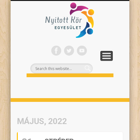
ONLINE PROGRAMJAINK
SZÍNHÁZI NEVELÉS
FELNŐTTEKNEK
PROJEKTEK
TÁMOGASS!
RÓLUNK
Nyitott
Kör
MÁJUS, 2022