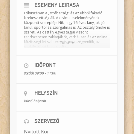
ESEMÉNY LEÍRÁSA
Fókuszában a „stréberség” és az ebből fakadó
kirekesztettség áll. A dráma cselekményének
központi szereplője Niki; egy 16 éves lány, aki jól
tanul, sportol és szorgalmas is. Az osztályfőnöke is
szereti. Az osztály egyes tagjai viszont
rendszeresen zaklatják őt, verbálisan és az online
közösségi lét színterein is megszégyenítik, az
Több
osztály többi tagja pedig…
Ennek az alaphelyzetnek a felvázolásával kezdődik
játékunk, és az utolsó mondat lezáratlansága
foglalja magába központi kérdésünket: van-e
IDŐPONT
felelőssége azoknak, akik a konfliktushelyzeten
(Kedd) 09:00 - 11:00
kívül állnak mint szemlélők? Meddig maradhatnak
passzívak? A passzivitás tekinthető-e aktivitásnak,
és ha igen, a zaklatás ellen hat, vagy épp
ellenkezőleg, megerősíti azt?
HELYSZÍN
Színész-drámatanárok:
Kecskés Anna,
Külső helyszín
Meszlényi-Bodnár Zoltán, Udvari-Kardos Tímea
Időtartam:
120 perc
Helyszín:
osztályterem
SZERVEZŐ
Bemutató dátuma:
2015. február 27.
Nyitott Kör