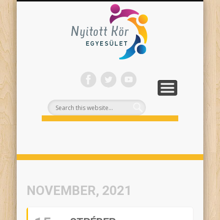
ONLINE PROGRAMJAINK
SZÍNHÁZI NEVELÉS
FELNŐTTEKNEK
PROJEKTEK
TÁMOGASS!
RÓLUNK
Nyitott
Kör
NOVEMBER, 2021