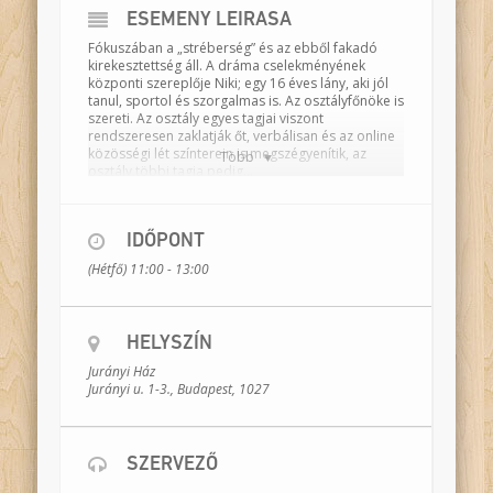
ESEMÉNY LEÍRÁSA
Fókuszában a „stréberség” és az ebből fakadó
kirekesztettség áll. A dráma cselekményének
központi szereplője Niki; egy 16 éves lány, aki jól
tanul, sportol és szorgalmas is. Az osztályfőnöke is
szereti. Az osztály egyes tagjai viszont
rendszeresen zaklatják őt, verbálisan és az online
közösségi lét színterein is megszégyenítik, az
Több
osztály többi tagja pedig…
Ennek az alaphelyzetnek a felvázolásával kezdődik
játékunk, és az utolsó mondat lezáratlansága
foglalja magába központi kérdésünket: van-e
IDŐPONT
felelőssége azoknak, akik a konfliktushelyzeten
(Hétfő) 11:00 - 13:00
kívül állnak mint szemlélők? Meddig maradhatnak
passzívak? A passzivitás tekinthető-e aktivitásnak,
és ha igen, a zaklatás ellen hat, vagy épp
ellenkezőleg, megerősíti azt?
HELYSZÍN
Színész-drámatanárok:
Kecskés Anna,
Jurányi Ház
Meszlényi-Bodnár Zoltán, Udvari-Kardos Tímea
Jurányi u. 1-3., Budapest, 1027
Időtartam:
120 perc
Helyszín:
osztályterem
Bemutató dátuma:
2015. február 27.
SZERVEZŐ