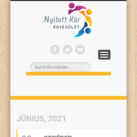
ONLINE PROGRAMJAINK
SZÍNHÁZI NEVELÉS
FELNŐTTEKNEK
PROJEKTEK
TÁMOGASS!
RÓLUNK
Nyitott
Kör
JÚNIUS, 2021