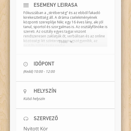
ESEMÉNY LEÍRÁSA
Fókuszában a „stréberség” és az ebből fakadó
kirekesztettség áll. A dráma cselekményének
központi szereplője Niki; egy 16 éves lány, aki jól
tanul, sportol és szorgalmas is. Az osztályfőnöke is
szereti. Az osztály egyes tagjai viszont
rendszeresen zaklatják őt, verbálisan és az online
közösségi lét színterein is megszégyenítik, az
Több
osztály többi tagja pedig…
Ennek az alaphelyzetnek a felvázolásával kezdődik
játékunk, és az utolsó mondat lezáratlansága
foglalja magába központi kérdésünket: van-e
IDŐPONT
felelőssége azoknak, akik a konfliktushelyzeten
(Kedd) 10:00 - 12:00
kívül állnak mint szemlélők? Meddig maradhatnak
passzívak? A passzivitás tekinthető-e aktivitásnak,
és ha igen, a zaklatás ellen hat, vagy épp
ellenkezőleg, megerősíti azt?
HELYSZÍN
Színész-drámatanárok:
Kecskés Anna,
Külső helyszín
Meszlényi-Bodnár Zoltán, Udvari-Kardos Tímea
Időtartam:
120 perc
Helyszín:
osztályterem
SZERVEZŐ
Bemutató dátuma:
2015. február 27.
Nyitott Kör