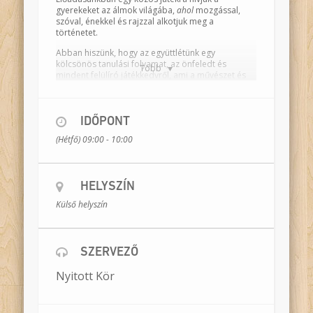
gyerekeket az álmok világába,
ahol
mozgással,
szóval, énekkel és rajzzal alkotjuk meg a
történetet.
Abban hiszünk, hogy az együttlétünk egy
kölcsönös tanulási folyamat, az önfeledt és
Több
mindent felülíró játékkedvről, ami a művészet és
mint olyan, az élet alapja.
Szeretnénk az önkifejezés eszközeinek
sokféleségét erősíteni a gyerekekben, és
IDŐPONT
kiszélesíteni ennek lehetőségeit számukra.
(Hétfő) 09:00 - 10:00
Szereplők:
Hódi Virág Noémi, Vincze Erika, Kroó
Balázs, Varga Norbert
Közreműködők:
Kecskés Anna, Dér András, K.
HELYSZÍN
Szabó Csenger, Kontur Balázs, Jozifek Zsófia
Külső helyszín
Korosztály: 4-6 és 7-10 évesek
Időtartam: kb. 70 perc.
SZERVEZŐ
Helyszín:
egy üres terem, ahol lehet mozogni
Bemutató:
2020. január 24.
Nyitott Kör