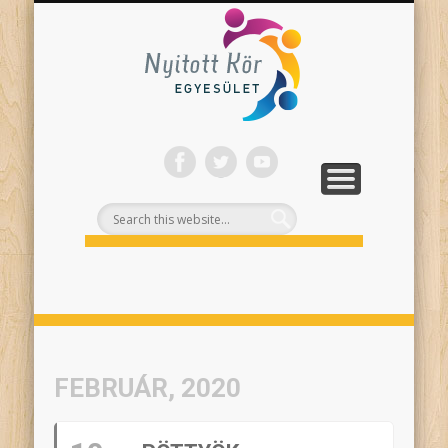
ONLINE PROGRAMJAINK
SZÍNHÁZI NEVELÉS
FELNŐTTEKNEK
PROJEKTEK
TÁMOGASS!
RÓLUNK
Nyitott
Kör
FEBRUÁR, 2020