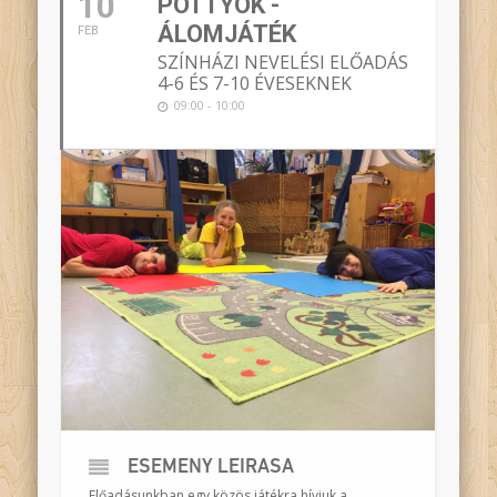
10
PÖTTYÖK -
ÁLOMJÁTÉK
FEB
SZÍNHÁZI NEVELÉSI ELŐADÁS
4-6 ÉS 7-10 ÉVESEKNEK
09:00 - 10:00
ESEMÉNY LEÍRÁSA
Előadásunkban egy közös játékra hívjuk a