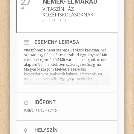
27
NEMEK- ELMARAD
VITASZÍNHÁZ
ÁPR
KÖZÉPISKOLÁSOKNAK
11:45 - 13:45
ESEMÉNY LEÍRÁSA
Vitaszínház a nemi szerepelvárások kapcsán. Mit
szabad egy fiúnak és mit szabad egy lánynak? Mit
várunk el egymástól? Mit várunk el magunktól nemi
alapon? Van mindebben szükségszerűség ma
Magyarországon? Melyek a szexuális
kapcsolatokra gyakorolt kulturális hatások? Mi
magunk milyen változást szeretnénk elérni a
Több
témában? A színházi jelenetek által felvetett
nézőpontokat a résztvevők moderált vita
keretében ütköztethetik egymással.
Színész-drámatanárok:
Jelinek Erzsébet, Farkas
IDŐPONT
Atilla
(Hétfő) 11:45 - 13:45
Moderátor:
Jozifek Zsófia interkulturális szakértő,
drámatanár
HELYSZÍN