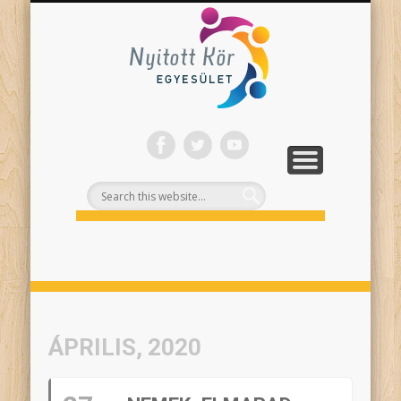
ONLINE PROGRAMJAINK
SZÍNHÁZI NEVELÉS
FELNŐTTEKNEK
PROJEKTEK
TÁMOGASS!
RÓLUNK
Nyitott
Kör
ÁPRILIS, 2020