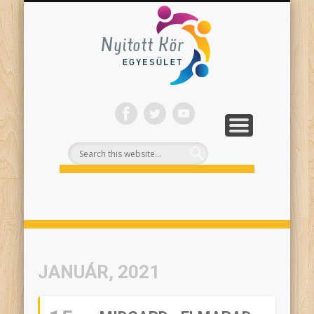
ONLINE PROGRAMJAINK
SZÍNHÁZI NEVELÉS
FELNŐTTEKNEK
PROJEKTEK
TÁMOGASS!
RÓLUNK
Nyitott
Kör
JANUÁR, 2021