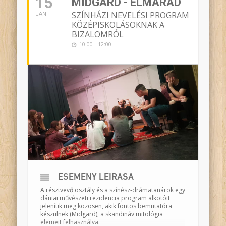
15
MIDGARD - ELMARAD
SZÍNHÁZI NEVELÉSI PROGRAM
JAN
KÖZÉPISKOLÁSOKNAK A
BIZALOMRÓL
10:00 - 12:00
ESEMÉNY LEÍRÁSA
A résztvevő osztály és a színész-drámatanárok egy
dániai művészeti rezidencia program alkotóit
jelenítik meg közösen, akik fontos bemutatóra
készülnek (
Midgard
), a skandináv mitológia
elemeit felhasználva.