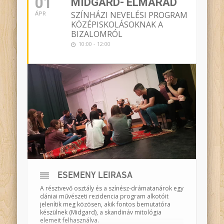
01
MIDGARD- ELMARAD
SZÍNHÁZI NEVELÉSI PROGRAM
ÁPR
KÖZÉPISKOLÁSOKNAK A
BIZALOMRÓL
10:00 - 12:00
ESEMÉNY LEÍRÁSA
A résztvevő osztály és a színész-drámatanárok egy
dániai művészeti rezidencia program alkotóit
jelenítik meg közösen, akik fontos bemutatóra
készülnek (
Midgard
), a skandináv mitológia
elemeit felhasználva.