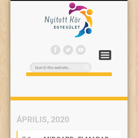
ONLINE PROGRAMJAINK
SZÍNHÁZI NEVELÉS
FELNŐTTEKNEK
PROJEKTEK
TÁMOGASS!
RÓLUNK
Nyitott
Kör
ÁPRILIS, 2020