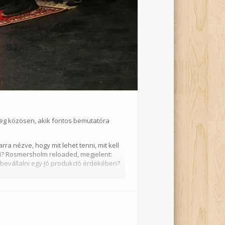
meg közösen, akik fontos bemutatóra
ra nézve, hogy mit lehet tenni, mit kell
i?
Rosmersholm
reloaded
, megjelent:
 bevállalni egy jó produkció érdekében?