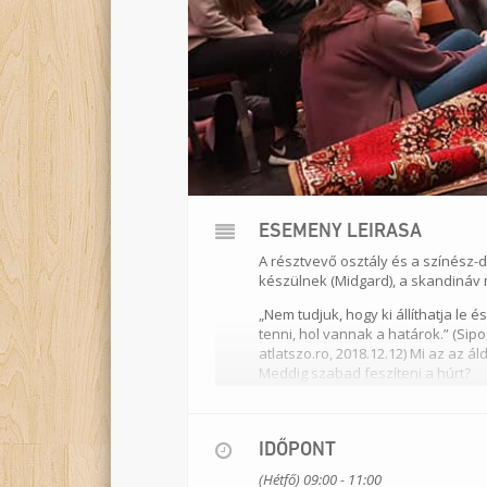
ESEMÉNY LEÍRÁSA
A résztvevő osztály és a színész-
készülnek (
Midgard
), a skandináv 
„Nem tudjuk, hogy ki állíthatja le 
tenni, hol vannak a határok.” (Sip
atlatszo.ro, 2018.12.12) Mi az az
Meddig szabad feszíteni a húrt?
Színész-drámatanárok
: Jozife
Időtartam
:
120 perc
IDŐPONT
Helyszín
:
Jurányi Ház
(Hétfő) 09:00 - 11:00