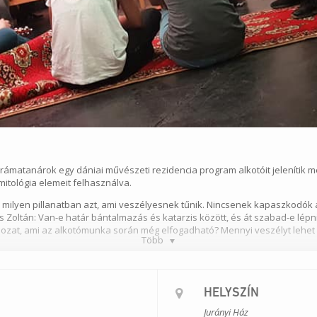
drámatanárok egy dániai művészeti rezidencia program alkotóit jelenítik 
mitológia elemeit felhasználva.
és milyen pillanatban azt, ami veszélyesnek tűnik. Nincsenek kapaszkodók ar
os Zoltán: Van-e határ bántalmazás és katarzis között, és át szabad-e lépn
 áldozat, ami az alkotómunka során még elfogadható? Mennyi veszélyt lehet
Több
k Zsófia, Udvari-Kardos Tímea/Kecskés Anna, Valcz Péter
HELYSZÍN
Jurányi Ház