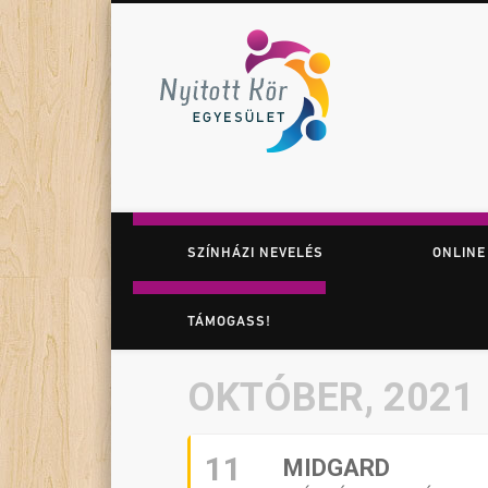
Nyitott K
Facebook
Twitter
Vimeo
Játék. Színház. Felfedezés.
SZÍNHÁZI NEVELÉS
ONLINE
TÁMOGASS!
OKTÓBER, 2021
11
MIDGARD