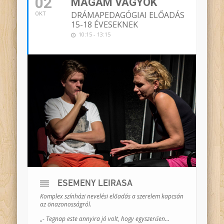
02
MAGAM VAGYOK
DRÁMAPEDAGÓGIAI ELŐADÁS
OKT
15-18 ÉVESEKNEK
10:15 - 13:15
ESEMÉNY LEÍRÁSA
Komplex színházi nevelési előadás a szerelem kapcsán
az önazonosságról.
„- Tegnap este annyira jó volt, hogy egyszerűen…