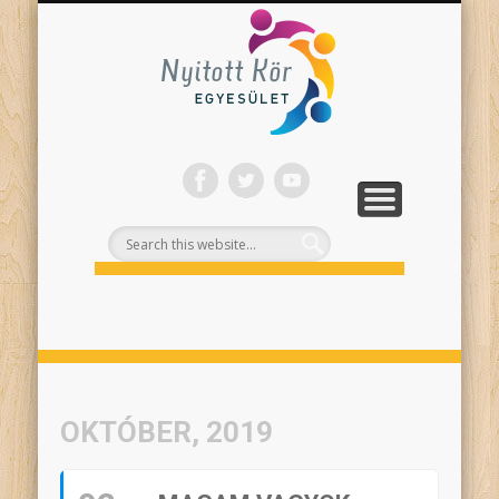
ONLINE PROGRAMJAINK
SZÍNHÁZI NEVELÉS
FELNŐTTEKNEK
PROJEKTEK
TÁMOGASS!
RÓLUNK
Nyitott
Kör
OKTÓBER, 2019