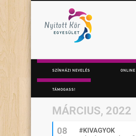
Nyitott K
Facebook
Twitter
Vimeo
Játék. Színház. Felfedezés.
SZÍNHÁZI NEVELÉS
ONLINE
TÁMOGASS!
MÁRCIUS, 2022
08
#KIVAGYOK