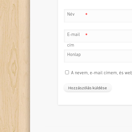
Név
*
E-mail
*
cím
Honlap
A nevem, e-mail címem, és we