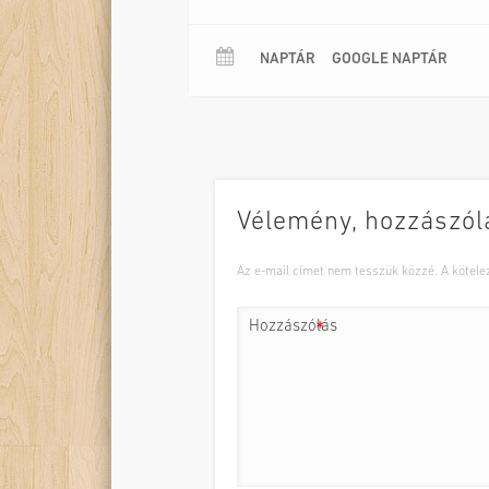
Jelmez:
Karácsonyi Kinga
Időtartam:
160 perc
Helyszín
:
Tomcsa Sándor Színház
NAPTÁR
GOOGLE NAPTÁR
Résztvevők
:
egy osztály
Bemutató:
2022. március 2.
Vélemény, hozzászól
Az e-mail címet nem tesszük közzé.
A kötel
Hozzászólás
*