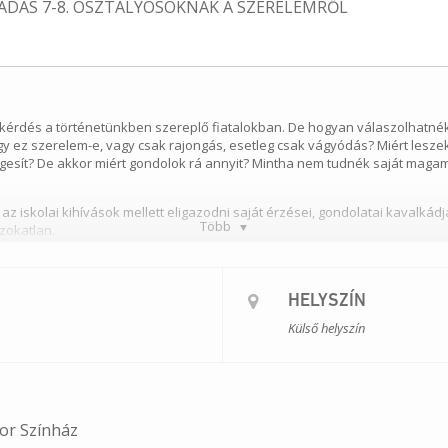
ŐADÁS 7-8. OSZTÁLYOSOKNAK A SZERELEMRŐL
a kérdés a történetünkben szereplő fiatalokban.
De hogyan válaszolhatnék
ez szerelem-e, vagy csak rajongás, esetleg csak vágyódás? Miért leszek
gesít? De akkor miért gondolok rá annyit? Mintha nem tudnék saját magam
az iskolai kihívások mellett eligazodni saját érzései, gondolatai kavalká
Több
zokatlan.
lnőttekre, esetleg a barátokra?
lőadáson egyszerre egyetlen osztály diákjai vehetnek részt, legalább eg
HELYSZÍN
ztvevő osztály tagjai nem csak nézői, hanem segítői is a történetnek – a d
által közvetlen élményt szerezhetnek a témában.
Külső helyszín
ke, Nagy Xénia-Abigél, Sepsi Melinda, Wagner Áron
ke
án
or Színház