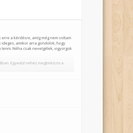
 erre a kérdésre, amíg még nem voltam
 ideges, amikor arra gondolok, hogy
 lenni. Néha csak nevetgélek, vigyorgok
djában. Egyedül nehéz megbirkózni a
y pedagógus jelenlétében, a színház
iákok gondolataikkal, döntéseikkel