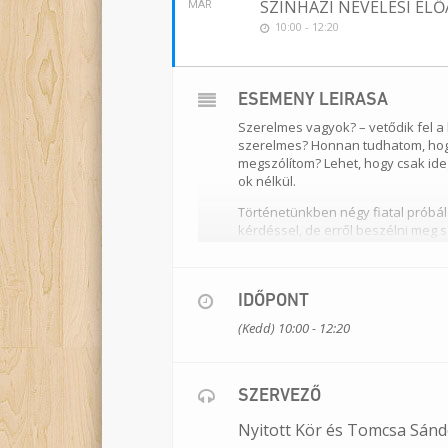
SZÍNHÁZI NEVELÉSI EL
MÁR
10:00 - 12:20
ESEMÉNY LEÍRÁSA
Szerelmes vagyok?
– vetődik fel 
szerelmes? Honnan tudhatom, hogy 
megszólítom? Lehet, hogy csak ide
ok nélkül.
Történetünkben négy fiatal próbál 
kérdéssel, de erről beszélni meg s
Kire hallgassanak: a médiára, a fe
A
#kivagyok
c. színházi nevelési e
IDŐPONT
előterében, tanítási időben. A rés
befolyásolják az eseményeket, ez
(Kedd) 10:00 - 12:20
Játsszák:
Bálint Előd, Lukács Emő
Foglalkozásvezető:
Lukács Emő
SZERVEZŐ
Rendező:
Meszlényi-Bodnár Zolt
Nyitott Kör és Tomcsa Sánd
Dramaturg:
Szabó Janka