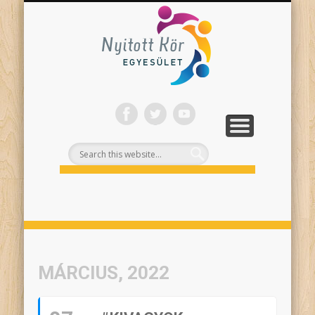
ONLINE PROGRAMJAINK
SZÍNHÁZI NEVELÉS
FELNŐTTEKNEK
PROJEKTEK
TÁMOGASS!
RÓLUNK
Nyitott
Kör
MÁRCIUS, 2022