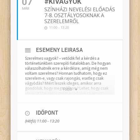
07
#KIVAGYOK
SZÍNHÁZI NEVELÉSI ELŐADÁS
MÁR
7-8. OSZTÁLYOSOKNAK A
SZERELEMRŐL
11:00 - 13:20
ESEMÉNY LEÍRÁSA
Szerelmes vagyok?
– vetődik fel a kérdés a
történetünkben szereplő fiatalokban.
De hogyan
válaszolhatnék erre a kérdésre, amíg még nem
voltam szerelmes? Honnan tudhatom, hogy ez
szerelem-e, vagy csak rajongás, esetleg csak
vágyódás? Miért leszek ideges, amikor arra
gondolok, hogy megszólítom? Lehet, hogy csak
Több
idegesít? De akkor miért gondolok rá annyit?
Mintha nem tudnék saját magam lenni. Néha csak
nevetgélek, vigyorgok ok nélkül.
Történetünkben négy fiatal próbál az iskolai
IDŐPONT
kihívások mellett eligazodni saját érzései,
(Hétfő) 11:00 - 13:20
gondolatai kavalkádjában. Egyedül nehéz
megbirkózni a kérdéssel, de erről beszélni meg
szokatlan.