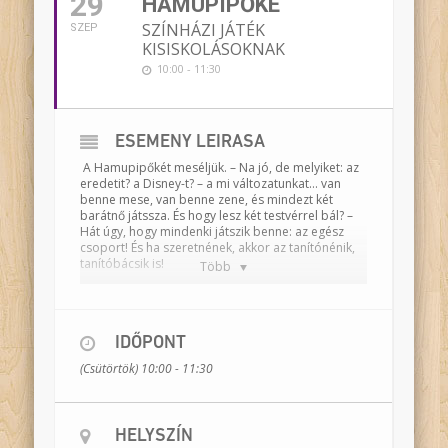
29
HAMUPIPŐKE
SZÍNHÁZI JÁTÉK
SZEP
KISISKOLÁSOKNAK
10:00 - 11:30
ESEMÉNY LEÍRÁSA
A Hamupipőkét meséljük. – Na jó, de melyiket: az
eredetit? a Disney-t? – a mi változatunkat… van
benne mese, van benne zene, és mindezt két
barátnő játssza. És hogy lesz két testvérrel bál? –
Hát úgy, hogy mindenki játszik benne: az egész
csoport! És ha szeretnének, akkor az tanítónénik,
tanítóbácsik is!
Több
A dramatizált mesében két gyerek játékából
elevenedik meg a történet, melyben összecsapnak
a köztünk élő változatok, és eldöntjük végre, hogy
három este van bál, vagy csak egy este, hogy
IDŐPONT
tündérkeresztanya, vagy madár és megtaláljuk a
(Csütörtök) 10:00 - 11:30
MI változatunkat. Mindezt a gyerekekkel közösen.
Közben pedig keressük a mese tanulságát is.
HELYSZÍN
Játsszák:
Császár Réka, Kecskés Anna, Meszlényi–