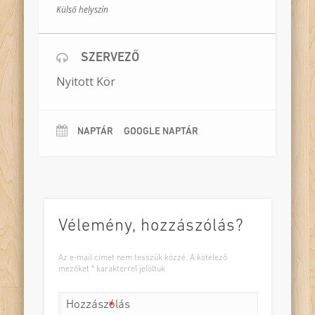
Külső helyszín
Bodnár Zoltán
Rendező:
Meszlényi–Bodnár Zoltán
Időtartam:
kb. 90 perc
Helyszín:
tanterem
Résztvevők
: egy osztály
SZERVEZŐ
Bemutató:
2022. március 28.
Nyitott Kör
NAPTÁR
GOOGLE NAPTÁR
Vélemény, hozzászólás?
Az e-mail címet nem tesszük közzé.
A kötelező
mezőket
*
karakterrel jelöltük
Hozzászólás
*