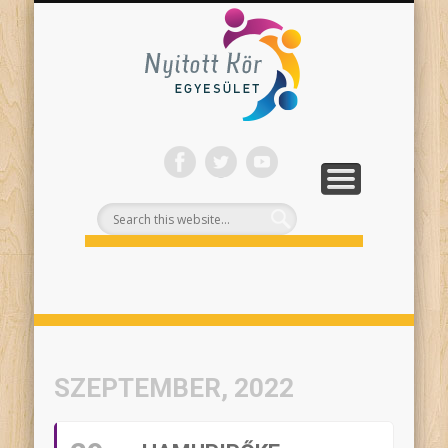
ONLINE PROGRAMJAINK
SZÍNHÁZI NEVELÉS
FELNŐTTEKNEK
PROJEKTEK
TÁMOGASS!
RÓLUNK
Nyitott
Kör
SZEPTEMBER, 2022