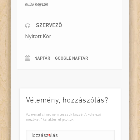
Külső helyszín
Rendező:
Meszlényi–Bodnár Zoltán
Időtartam:
kb. 50 perc
Helyszín:
óvodai játszószoba, csoportszoba
Résztvevők
: egy óvodai csoport
Bemutató:
2022.03.28
SZERVEZŐ
Nyitott Kör
NAPTÁR
GOOGLE NAPTÁR
Vélemény, hozzászólás?
Az e-mail címet nem tesszük közzé.
A kötelező
mezőket
*
karakterrel jelöltük
Hozzászólás
*