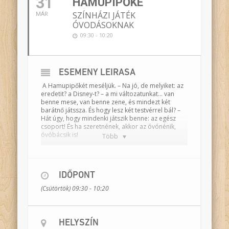
31
HAMUPIPŐKE
SZÍNHÁZI JÁTÉK
MÁR
ÓVODÁSOKNAK
09:30 - 10:20
ESEMÉNY LEÍRÁSA
A Hamupipőkét meséljük. – Na jó, de melyiket: az
eredetit? a Disney-t? – a mi változatunkat… van
benne mese, van benne zene, és mindezt két
barátnő játssza. És hogy lesz két testvérrel bál? –
Hát úgy, hogy mindenki játszik benne: az egész
csoport! És ha szeretnének, akkor az óvónénik,
óvóbácsik is!
Több
A dramatizált mesében két gyerek játékából
elevenedik meg a történet, melyben összecsapnak
a köztünk élő változatok, és eldöntjük végre, hogy
három este van bál, vagy csak egy este, hogy
IDŐPONT
tündérkeresztanya, vagy madár és megtaláljuk a
(Csütörtök) 09:30 - 10:20
MI változatunkat. Mindezt a gyerekekkel közösen.
Közben pedig keressük a mese tanulságát is.
HELYSZÍN
Játsszák:
Császár Réka, Kecskés Anna