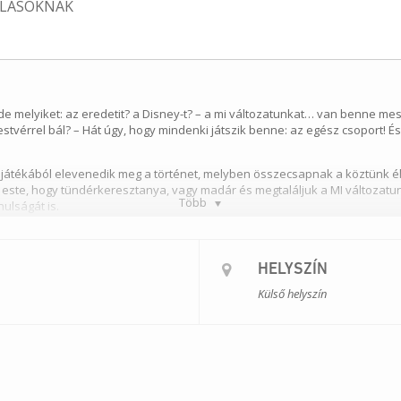
KOLÁSOKNAK
de melyiket: az eredetit? a Disney-t? – a mi változatunkat… van benne me
testvérrel bál? – Hát úgy, hogy mindenki játszik benne: az egész csoport! É
játékából elevenedik meg a történet, melyben összecsapnak a köztünk élő
 este, hogy tündérkeresztanya, vagy madár és megtaláljuk a MI változatu
Több
ulságát is.
Anna, Meszlényi–Bodnár Zoltán
HELYSZÍN
án
Külső helyszín