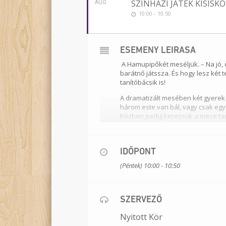
SZÍNHÁZI JÁTÉK KISIS
AUG
10:00 - 10:50
ESEMÉNY LEÍRÁSA
A Hamupipőkét meséljük. – Na jó, 
barátnő játssza. És hogy lesz két 
tanítóbácsik is!
A dramatizált mesében két gyerek 
három este van bál, vagy csak egy
Közben pedig keressük a mese tan
Játsszák:
Császár Réka, Kecskés 
IDŐPONT
Rendező:
Meszlényi–Bodnár Zolt
Időtartam:
(Péntek) 10:00 - 10:50
kb. 90 perc
Helyszín:
tanterem
Résztvevők
: egy osztály
Bemutató:
2022. március 28.
SZERVEZŐ
Nyitott Kör