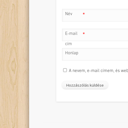
Név
*
E-mail
*
cím
Honlap
A nevem, e-mail címem, és we