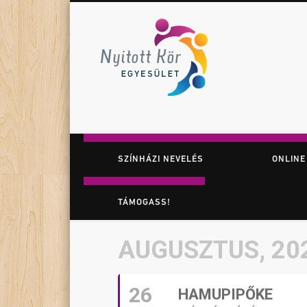
Nyitott K
Facebook
Twitter
Vimeo
Játék. Színház. Felfedezés.
SZÍNHÁZI NEVELÉS
ONLINE
TÁMOGASS!
AUGUSZTUS, 20
26
HAMUPIPŐKE