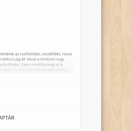
történik az csúfolódás, viccelődés, rossz
ndékosság áll. Mivel a történet nagy
olyásolhatja. Vajon meddig megy el a
játék? Az előadás célja tudatosítani a
n. Az előadás preventív célú, és azon a
ka, és amely életkorban még jellemzően
téseink során a gyerekek kiálljanak a
 interakcióval valósul meg, a gyerekek
 Zoltán
APTÁR