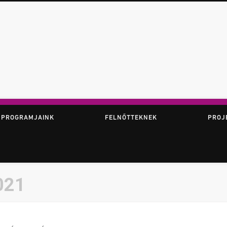
ör
 PROGRAMJAINK
FELNŐTTEKNEK
PROJ
021