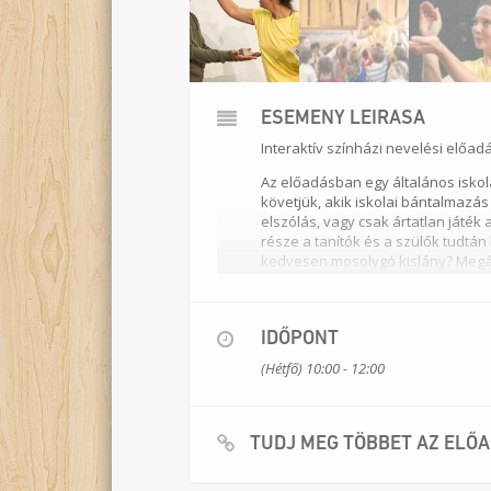
ESEMÉNY LEÍRÁSA
Interaktív színházi nevelési előad
Az előadásban egy általános iskol
követjük, akik iskolai bántalmazás
elszólás, vagy csak ártatlan játé
része a tanítók és a szülők tudtán
kedvesen mosolygó kislány? Megáll
résztvevőkben a közösség passziv
ponton kíván hatni a gyerekek vi
nem történt komolyabb csoporton b
IDŐPONT
gyengébbek mellett, és megakadály
az előadás több pontján csoportkén
(Hétfő) 10:00 - 12:00
Rendező:
Meszlényi-Bodnár Zolt
Szereplők:
Kazári András/Udvari-
Helyszín:
egy osztályterem
TUDJ MEG TÖBBET AZ ELŐ
Résztvevők:
egy osztály, maximu