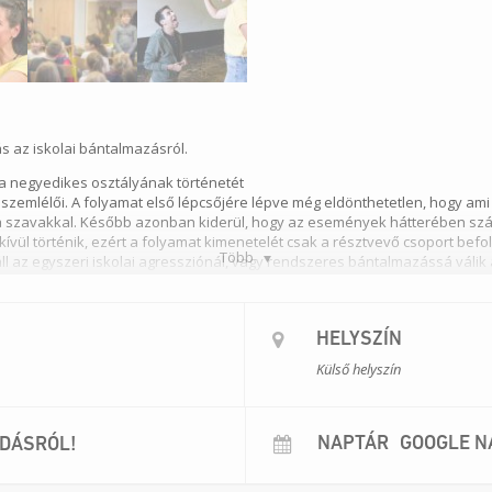
ás az iskolai bántalmazásról.
a negyedikes osztályának történetét
 szemlélői. A folyamat első lépcsőjére lépve még eldönthetetlen, hogy ami 
k a szavakkal. Később azonban kiderül, hogy az események hátterében szá
 kívül történik, ezért a folyamat kimenetelét csak a résztvevő csoport bef
Több
 az egyszeri iskolai agressziónál, vagy rendszeres bántalmazássá válik a 
itásának és aktivitásának erejét és következményeit hasonló helyzetekbe
selkedésére, amikor még nem rögzültek be a szerepek és a csoportdinami
elüli bántalmazás közöttük. Az előadás hozzásegíthet, hogy későbbi dön
HELYSZÍN
ozzák, hogy valaki a peremre kerüljön. Az előadás magas fokú résztvevői
t döntést hoznak, maguk is az eljátszott osztály tagjai.
Külső helyszín
án
Kardos Tímea, Krasznahorkai Ágnes/Bisztricsány Linda, Meszlényi-Bodnár
NAPTÁR
GOOGLE N
ADÁSRÓL!
m 30 fő