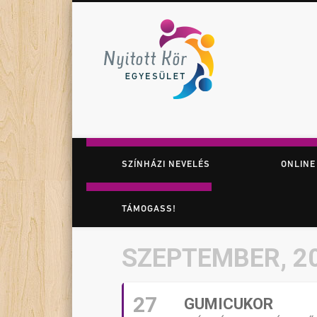
Nyitott K
Facebook
Twitter
Vimeo
Játék. Színház. Felfedezés.
SZÍNHÁZI NEVELÉS
ONLINE
TÁMOGASS!
SZEPTEMBER, 2
27
GUMICUKOR