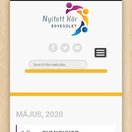
ONLINE PROGRAMJAINK
SZÍNHÁZI NEVELÉS
FELNŐTTEKNEK
PROJEKTEK
TÁMOGASS!
RÓLUNK
Nyitott
Kör
MÁJUS, 2020