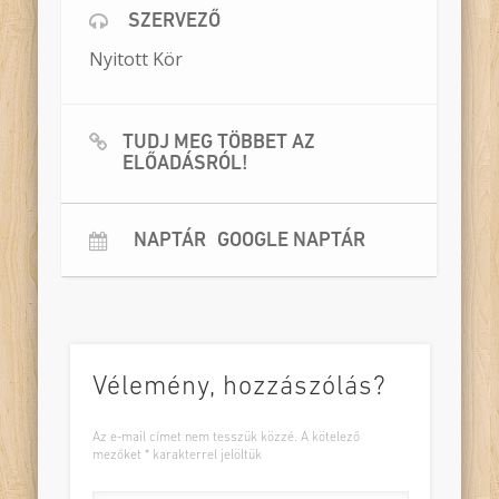
rögzültek be a szerepek és a csoportdinamika, és
SZERVEZŐ
amely életkorban még jellemzően nem történt
komolyabb csoporton belüli bántalmazás
Nyitott Kör
közöttük. Az előadás hozzásegíthet, hogy későbbi
döntéseink során a gyerekek kiálljanak a
gyengébbek mellett, és megakadályozzák, hogy
valaki a peremre kerüljön. Az előadás magas fokú
résztvevői interakcióval valósul meg, a gyerekek az
TUDJ MEG TÖBBET AZ
előadás több pontján csoportként döntést
ELŐADÁSRÓL!
hoznak, maguk is az eljátszott osztály tagjai.
Rendező:
Meszlényi-Bodnár Zoltán
Szereplők:
Kazári András/Udvari-Kardos Tímea,
Krasznahorkai Ágnes, Meszlényi-Bodnár Zoltán
NAPTÁR
GOOGLE NAPTÁR
Helyszín:
egy osztályterem
Résztvevők:
egy osztály, maximum 30 fő
Vélemény, hozzászólás?
Az e-mail címet nem tesszük közzé.
A kötelező
mezőket
*
karakterrel jelöltük