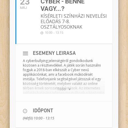
23
CYBER - BENNE
VAGY...?
MÁJ
KÍSÉRLETI SZÍNHÁZI NEVELÉSI
ELŐADÁS 7-8.
OSZTÁLYOSOKNAK
10:00 - 13:15
ESEMÉNY LEÍRÁSA
A cyberbullying jelenségéről gondolkodunk
közösen a résztvevőkkel. A játék során használni
fogjuk a 2018-ban elkészült a Cyber nevű
applikációnkat, ami a facebook működését
imitálja. Telefonjaink segítségével játsszuk el egy
közösség történetét, melyben valakit az online
térben érnek sorozatos bántások. Az internetes
Több
zaklatás hatására teljesen megváltozik a közösség
élete. A történet egyes részletei élőben, más
elemei a diákok telefonjain kerülnek elő. Az app-ot
telepítjük a résztvevők telefonjaira és a két világ
IDŐPONT
egyszerre jelenik meg az előadásban. A történeten
keresztül lehetőség van jobban megismerni a
(Hétfő) 10:00 - 13:15
cyber-tér működését és a cyberbullying csapdáit.