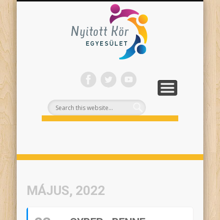
ONLINE PROGRAMJAINK
SZÍNHÁZI NEVELÉS
FELNŐTTEKNEK
PROJEKTEK
TÁMOGASS!
RÓLUNK
Nyitott
Kör
MÁJUS, 2022