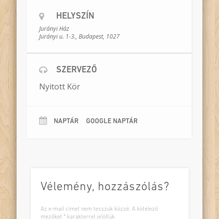
Szereplők:
Császár Réka, Fekete
HELYSZÍN
Róbert, Kecskés Anna, Meszlényi-
Jurányi Ház
Bodnár Zoltán, Udvari-Kardos Tímea
Jurányi u. 1-3., Budapest, 1027
Időtartam:
195 perc, 1 szünettel
Helyszín:
Jurányi Ház – TÁP terem
Bemutató:
SZERVEZŐ
2020. október 19.
Nyitott Kör
NAPTÁR
GOOGLE NAPTÁR
Vélemény, hozzászólás?
Az e-mail címet nem tesszük közzé.
A kötelező
mezőket
*
karakterrel jelöltük