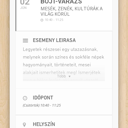
02
BOJT-VARÁZS
MESÉK, ZENÉK, KULTÚRÁK A
JÚN
VILÁG KÖRÜL
10:40 - 11:25
ESEMÉNY LEÍRÁSA
Legyetek részesei egy utazazásnak,
melynek során színes és sokféle népek
hagyományait, történeteit, mesei
alakjait ismerhetitek meg! Ismerjétek
Több
meg a bölcs leplet, aki annyit utazott,
hogy minden országról van egy
története…ha füleltek meghallhatjátok
IDŐPONT
a meséit Ti is! Gyönyörű dalok
(Csütörtök) 10:40 - 11:25
csendülnek fel Lappföldről, Afrikából,
megjelennek a hatalmas sztállók, és
HELYSZÍN
egy különleges varázssapka, meglátjuk