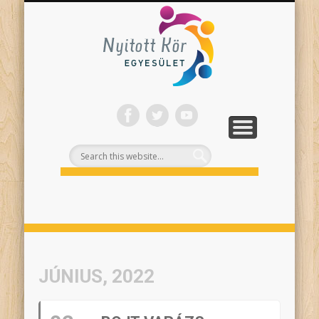
ONLINE PROGRAMJAINK
SZÍNHÁZI NEVELÉS
FELNŐTTEKNEK
PROJEKTEK
TÁMOGASS!
RÓLUNK
Nyitott
Kör
JÚNIUS, 2022