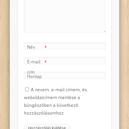
(Mungi Ngomane)
Játsszák:
Bisztricsány Linda, Császár
Réka
Időtartam:
45 perc
Helyszín:
nagyobb, üres terem
Bemutató dátuma:
2022. május 5.
Név
*
E-mail
*
cím
Honlap
A nevem, e-mail címem, és
weboldalcímem mentése a
böngészőben a következő
hozzászólásomhoz.