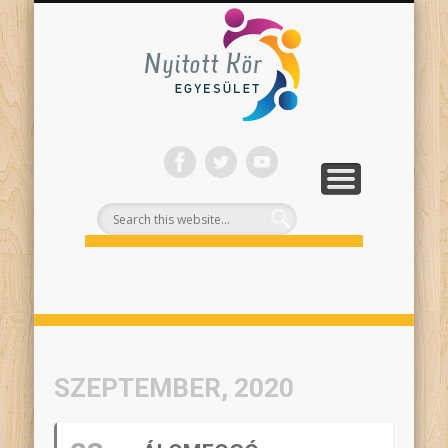
ONLINE PROGRAMJAINK
SZÍNHÁZI NEVELÉS
FELNŐTTEKNEK
PROJEKTEK
TÁMOGASS!
RÓLUNK
Nyitott
Kör
SZEPTEMBER, 2020