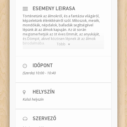
ESEMÉNY LEÍRÁSA
Történetünk az álmokról, és a fantázia világáról,
képzeletünk élénkítéséről szól. Mítoszok, mesék,
mondókák, népdalok, balladák segítségével
lépünk át az álmok kapuján. Az út során
megismerhetjük az öt éves Emmát, az anyukáját,
és Dömpit, akivel közösen lépnek át az álmok
birodalmába.
Több
Célunk az ismeretlen feltárása, hogy egy óriás is
lehet barátságos, hogy a fekete szín nem mindig
szomorú, az oroszlán is tud kicsi lenni az elefánt
mellett, hogy a kígyó már nem ijesztő, ha énekli
IDŐPONT
velünk a boci boci tarkát, hogy azért van szükség a
(Szerda) 10:00 - 10:40
sötétségre, hogy a fény meg tudjon benne
születni.
Játsszák
: Tolnai Eszter, Udvari-Kardos Tímea,
Kecskés Anna
HELYSZÍN
Külső helyszín
Időtartam:
40 perc
Helyszín:
egy terem
Résztvevők:
egy csoport
SZERVEZŐ
Bemutató:
2020. szeptember 18.