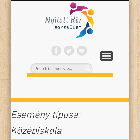
ONLINE PROGRAMJAINK
SZÍNHÁZI NEVELÉS
FELNŐTTEKNEK
PROJEKTEK
TÁMOGASS!
RÓLUNK
Nyitott
Kör
Esemény típusa:
Középiskola