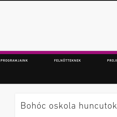
ör
 PROGRAMJAINK
FELNŐTTEKNEK
PROJ
Bohóc oskola huncuto