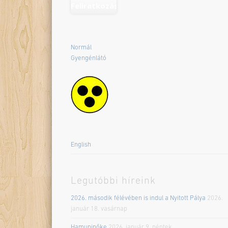
Normál
Gyengénlátó
English
Legutóbbi híreink
2026. második félévében is indul a Nyitott Pálya
2026.
január 18. vasárnap
Hamupipőke
2026. január 9. péntek