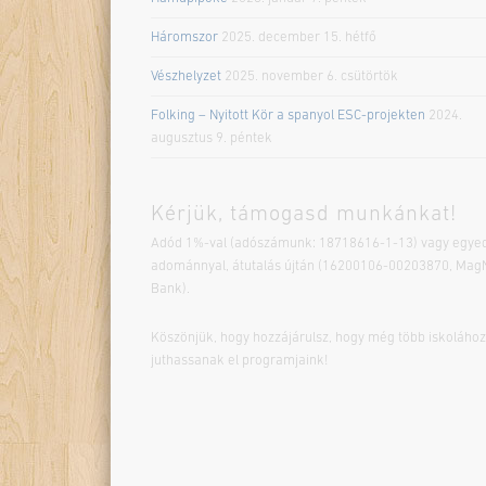
Háromszor
2025. december 15. hétfő
Vészhelyzet
2025. november 6. csütörtök
Folking – Nyitott Kör a spanyol ESC-projekten
2024.
augusztus 9. péntek
Kérjük, támogasd munkánkat!
Adód 1%-val (adószámunk: 18718616-1-13) vagy egyed
adománnyal, átutalás újtán (16200106-00203870, Mag
Bank).
Köszönjük, hogy hozzájárulsz, hogy még több iskolához
juthassanak el programjaink!