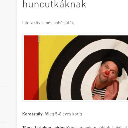
huncutkáknak
Interaktív zenés bohócjáték
Korosztály:
főleg 5-8 éves korig