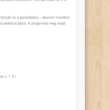
sinálunk belőletek – persze csak ha ti is
tartják és a palatáblára – akarom mondani
álá pedellus bácsi. A zongorista meg majd
i u. 1-3.)