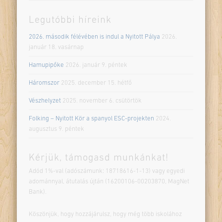
Legutóbbi híreink
2026. második félévében is indul a Nyitott Pálya
2026.
január 18. vasárnap
Hamupipőke
2026. január 9. péntek
Háromszor
2025. december 15. hétfő
Vészhelyzet
2025. november 6. csütörtök
Folking – Nyitott Kör a spanyol ESC-projekten
2024.
augusztus 9. péntek
Kérjük, támogasd munkánkat!
Adód 1%-val (adószámunk: 18718616-1-13) vagy egyedi
adománnyal, átutalás újtán (16200106-00203870, MagNet
Bank).
Köszönjük, hogy hozzájárulsz, hogy még több iskolához