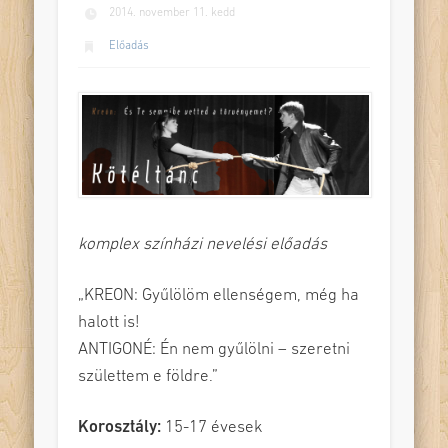
2014. november 11. kedd
Előadás
komplex színházi nevelési előadás
„KREON: Gyűlölöm ellenségem, még ha
halott is!
ANTIGONÉ: Én nem gyűlölni – szeretni
születtem e földre.”
Korosztály:
15-17 évesek