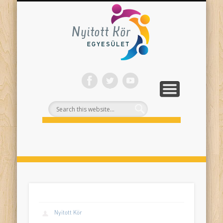
ONLINE PROGRAMJAINK
SZÍNHÁZI NEVELÉS
FELNŐTTEKNEK
PROJEKTEK
TÁMOGASS!
RÓLUNK
Nyitott
Kör
Nyitott Kör