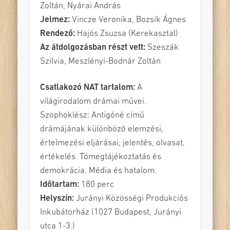
Zoltán, Nyárai András
Jelmez:
Vincze Veronika, Bozsik Ágnes
Rendező:
Hajós Zsuzsa (Kerekasztal)
Az átdolgozásban részt vett:
Szeszák
Szilvia, Meszlényi-Bodnár Zoltán
Csatlakozó NAT tartalom:
A
világirodalom drámai művei.
Szophoklész: Antigóné című
drámájának különböző elemzési,
értelmezési eljárásai, jelentés, olvasat,
értékelés. Tömegtájékoztatás és
demokrácia. Média és hatalom.
Időtartam:
180 perc
Helyszín:
Jurányi Közösségi Produkciós
Inkubátorház (1027 Budapest, Jurányi
utca 1-3.)