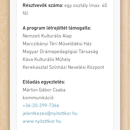
Résztvevők száma:
egy osztály (max. 40
fő)
A program létrejöttét támogatta:
Nemzeti Kulturális Alap
Marczibányi Téri Művelődési Ház
Magyar Drámapedagógiai Társaság
Káva Kulturális Műhely
Kerekasztal Színházi Nevelési Központ
Előadás egyeztetés:
Márton Gábor Csaba
kommunikáció
+36-20-299-7366
jelentkezes@nyitottkor.hu
www.nyitottkor.hu