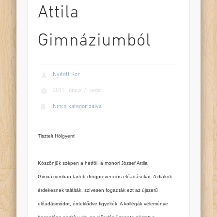
Attila
Gimnáziumból
Nyitott Kör
2011. június 7. kedd
Nincs kategorizálva
Tisztelt Hölgyem!
Köszönjük szépen a hétfői, a monori József Attila
Gimnáziumban tartott drogprevenciós előadásukat. A diákok
érdekesnek találták, szívesen fogadták ezt az újszerű
előadásmódot, érdeklődve figyelték. A kollégák véleménye