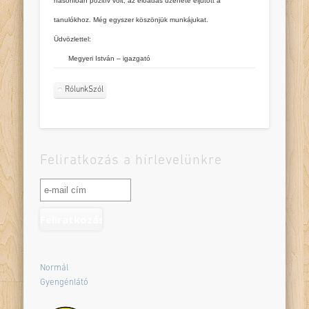
hasonlóan pozitív volt, az előadás üzenete eljutott a
tanulókhoz. Még egyszer köszönjük munkájukat.
Üdvözlettel:
Megyeri István – igazgató
RólunkSzól
Feliratkozás a hírlevelünkre
Normál
Gyengénlátó