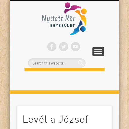
ONLINE PROGRAMJAINK
SZÍNHÁZI NEVELÉS
FELNŐTTEKNEK
PROJEKTEK
TÁMOGASS!
RÓLUNK
Nyitott
Kör
Levél a József