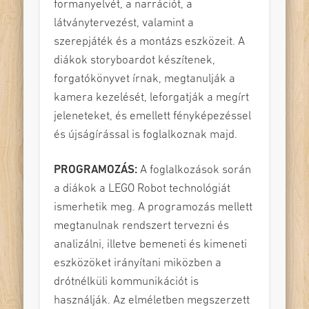
formanyelvét, a narrációt, a
látványtervezést, valamint a
szerepjáték és a montázs eszközeit. A
diákok storyboardot készítenek,
forgatókönyvet írnak, megtanulják a
kamera kezelését, leforgatják a megírt
jeleneteket, és emellett fényképezéssel
és újságírással is foglalkoznak majd.
PROGRAMOZÁS:
A foglalkozások során
a diákok a LEGO Robot technológiát
ismerhetik meg. A programozás mellett
megtanulnak rendszert tervezni és
analizálni, illetve bemeneti és kimeneti
eszközöket irányítani miközben a
drótnélküli kommunikációt is
használják. Az elméletben megszerzett