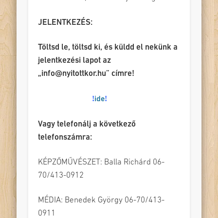
JELENTKEZÉS:
Töltsd le, töltsd ki, és küldd el nekünk a
jelentkezési lapot az
„info@nyitottkor.hu” címre!
Letöltéshez katt
!
!
ide
Vagy telefonálj a következő
telefonszámra:
KÉPZŐMŰVÉSZET: Balla Richárd 06-
70/413-0912
MÉDIA: Benedek György 06-70/413-
0911