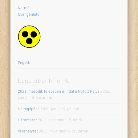
Normál
Gyengénlátó
English
Legutóbbi híreink
2026. második félévében is indul a Nyitott Pálya
2026.
január 18. vasárnap
Hamupipőke
2026. január 9. péntek
Háromszor
2025. december 15. hétfő
Vészhelyzet
2025. november 6. csütörtök