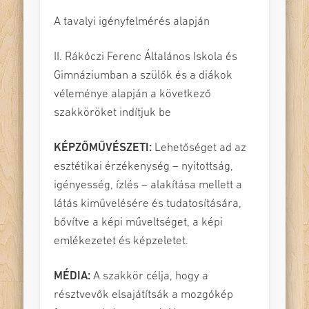
A tavalyi igényfelmérés alapján
II. Rákóczi Ferenc Általános Iskola és
Gimnáziumban a szülők és a diákok
véleménye alapján a következő
szakköröket indítjuk be
KÉPZŐMŰVÉSZETI:
Lehetőséget ad az
esztétikai érzékenység – nyitottság,
igényesség, ízlés – alakítása mellett a
látás kiművelésére és tudatosítására,
bővítve a képi műveltséget, a képi
emlékezetet és képzeletet.
MÉDIA:
A szakkör célja, hogy a
résztvevők elsajátítsák a mozgókép