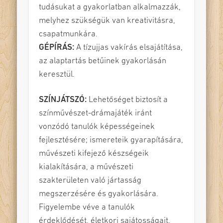
tudásukat a gyakorlatban alkalmazzák,
melyhez szükségük van kreativitásra,
csapatmunkára.
GÉPÍRÁS:
A tízujjas vakírás elsajátítása,
az alaptartás betűinek gyakorlásán
keresztül.
SZÍNJÁTSZÓ:
Lehetőséget biztosít a
színművészet-drámajáték iránt
vonzódó tanulók képességeinek
fejlesztésére; ismereteik gyarapítására,
művészeti kifejező készségeik
kialakítására, a művészeti
szakterületen való jártasság
megszerzésére és gyakorlására.
Figyelembe véve a tanulók
érdeklődését, életkori sajátosságait.