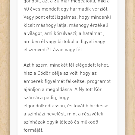
gondolt, azt a 30 már megcáfolta, míg a
40 éves mondott egy harmadik verziót…
Vagy pont ettől izgalmas, hogy mindenki
kicsit máshogy látja, máshogy érzékeli
a világot, ami körülveszi; a hatalmat ,
amiben él vagy birtokolja, figyeli vagy
elszenvedi? Lázad vagy fél.
Azt hiszem, mindkét fél elégedett lehet,
hisz a Gödör célja az volt, hogy az
emberek figyelmét felkeltse, programot
ajánljon a megoldásra. A Nyitott Kör
számára pedig, hogy
elgondolkodtasson, és tovább hirdesse
a színházi nevelést, mint a részvételi
színházak egyik létező és működő
formáját.