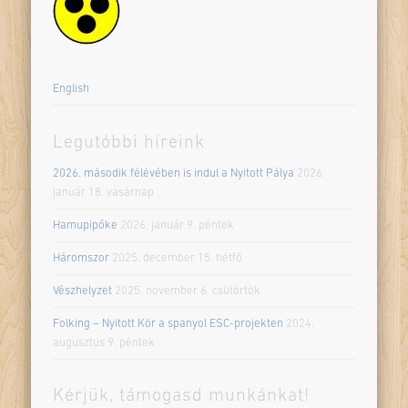
English
Legutóbbi híreink
2026. második félévében is indul a Nyitott Pálya
2026.
január 18. vasárnap
Hamupipőke
2026. január 9. péntek
Háromszor
2025. december 15. hétfő
Vészhelyzet
2025. november 6. csütörtök
Folking – Nyitott Kör a spanyol ESC-projekten
2024.
augusztus 9. péntek
Kérjük, támogasd munkánkat!