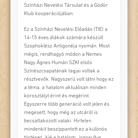
Színházi Nevelési Társulat és a Gödör
Klub kooperációjában.
Ez a Színházi Nevelési Előadás (TIE) a
14-15 éves diákok számára készült
Szophoklész Antigonéja nyomán. Most
mégis, rendhagyó módon a Nemes
Nagy Ágnes Humán SZKI elsős
Színészcsapatának tagjai voltak a
résztvevők. Nagyszerű volt látni hogy ez
a téma, a hatalom aktuálisan minden
korosztályt érint és megérint.
Egyszerre több generáció volt jelen és
megesett, hogy még az utcáról is
becsatlakozott valaki. Hirtelen
mindenkit beszippantott ez a különös
történet…kié a hatalom…jogosult-e