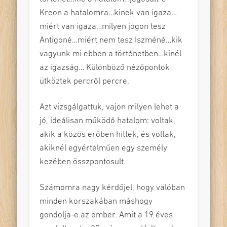
Kreon a hatalomra…kinek van igaza…
miért van igaza…milyen jogon tesz
Antigoné…miért nem tesz Iszméné…kik
vagyunk mi ebben a történetben…kinél
az igazság… Különböző nézőpontok
ütköztek percről percre.
Azt vizsgálgattuk, vajon milyen lehet a
jó, ideálisan működő hatalom: voltak,
akik a közös erőben hittek, és voltak,
akiknél egyértelműen egy személy
kezében összpontosult.
Számomra nagy kérdőjel, hogy valóban
minden korszakában máshogy
gondolja-e az ember. Amit a 19 éves